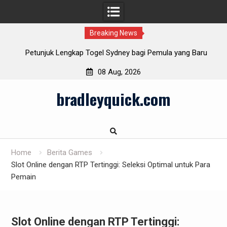
Breaking News
ang
Petunjuk Lengkap Togel Sydney bagi Pemula yang Baru
Masuk
08 Aug, 2026
Skip
bradleyquick.com
to
content
Home
Berita Games
Slot Online dengan RTP Tertinggi: Seleksi Optimal untuk Para
Pemain
Slot Online dengan RTP Tertinggi: