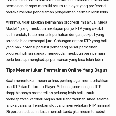
permainan dengan memiliki return to player yang preferensi
mereka mereka pengalaman pengalaman bermain lebih lebih.
Akhirnya, tidak lupakan permainan progresif misalnya "Mega
Moolah" yang meskipun meskipun punya RTP yang sedikit
lebih rendah, tetap menarik perhatian dengan jackpot yang
tersedia bisa mencapai juta. Gabungan antara RTP yang baik
yang baik potensi potensi pemenang besar permainan
progresif pilihan sangat menggoda, meskipun para pemain
perlu bersiap menghadapi permainan yang bisa lebih lebih.
Tips Menentukan Permainan Online Yang Bagus
Saat menentukan mesin online, penting agar memperhatikan
nilai RTP dan Return to Player. Sebuah game dengan RTP
tinggi biasanya memberikan peluang lebih baik untuk
mendapatkan kembali bagian dari uang taruhan Anda selama
jangka panjang. Temukan slot yang menyediakan RTP minimal
95 persen, sebab ini bisa menjadi tanda jika mesin tersebut