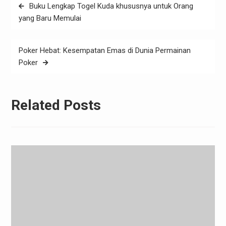
Post
Buku Lengkap Togel Kuda khususnya untuk Orang
navigation
yang Baru Memulai
Poker Hebat: Kesempatan Emas di Dunia Permainan
Poker
Related Posts