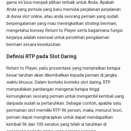
game ini bisa menjadi pilihan terbaik untuk Anda. Apakah
Anda yang pemula yang baru memulai perjalanan perjalanan
di dunia slot online, atau anda seorang pemain yang sudah
berpengalaman yang mau meningkatkan strategi bermain,
mengetahui konsep Return to Player serta bagaimana fungsi
kerjanya adalah esensial untuk perolehan pengalaman
bermain secara keseluruhan.
Definisi RTP pada Slot Daring
Return to Player, yaitu prosentase yang menyiratkan betapa
besar taruhan akan dikembalikan kepada pemain di jangka
waktu khusus. Dalam konteks konteks slot daring, RTP
menyediakan pandangan mengenai betapa tinggi
kemungkinan seorang pemain untuk mengambil kembali uang
daripada sudah ia pertaruhkan. Sebagai contoh, apabila satu
permainan slot memiliki RTP 96 persen, maka, menurut teori,
pemain dapat mengharapkan untuk dapat mendapatkan
kembali 96 dari 100 seratus yang telah ia taruhkan di