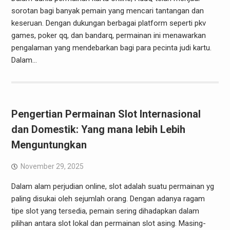
sorotan bagi banyak pemain yang mencari tantangan dan
keseruan. Dengan dukungan berbagai platform seperti pkv
games, poker qq, dan bandarq, permainan ini menawarkan
pengalaman yang mendebarkan bagi para pecinta judi kartu.
Dalam…
Pengertian Permainan Slot Internasional
dan Domestik: Yang mana lebih Lebih
Menguntungkan
November 29, 2025
Dalam alam perjudian online, slot adalah suatu permainan yg
paling disukai oleh sejumlah orang. Dengan adanya ragam
tipe slot yang tersedia, pemain sering dihadapkan dalam
pilihan antara slot lokal dan permainan slot asing. Masing-