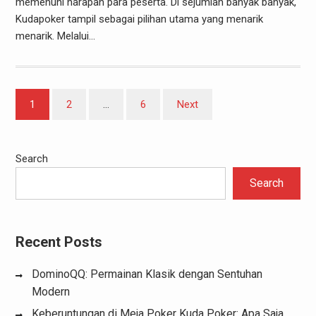
memenuhi harapan para peserta. Di sejumlah banyak banyak,
Kudapoker tampil sebagai pilihan utama yang menarik
menarik. Melalui…
Posts
1
2
…
6
Next
pagination
Search
Search
Recent Posts
DominoQQ: Permainan Klasik dengan Sentuhan
Modern
Keberuntungan di Meja Poker Kuda Poker: Apa Saja