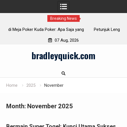
Breaking News
Saja yang
Petunjuk Lengkap Togel Sydney bagi Pemula yang Bar
Masuk
07 Aug, 2026
Skip
bradleyquick.com
to
content
Home
2025
November
Month:
November 2025
Bermain Super Togel: Kunci Utama Sukses