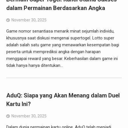
dalam Permainan Berdasarkan Angka
November 30, 2025
Game nomor senantiasa menarik minat sejumlah individu,
khususnya saat diskusi mengenai supertogel. Lotto super
adalah salah satu game yang menawarkan kesempatan bagi
peserta untuk memprediksi angka dengan harapan
menggapai reward yang besar. Keberhasilan dalam game ini
tidak hanya hanya ditentukan…
AduQ: Siapa yang Akan Menang dalam Duel
Kartu Ini?
November 30, 2025
Dalam dunia permainan kartu online, AduQ telah menjadi