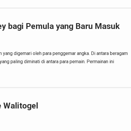
ey bagi Pemula yang Baru Masuk
an yang digemari oleh para penggemar angka. Di antara beragam
yang paling diminati di antara para pemain. Permainan ini
 Walitogel