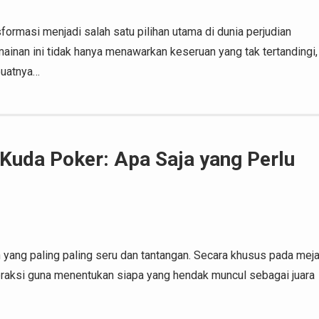
ormasi menjadi salah satu pilihan utama di dunia perjudian
rmainan ini tidak hanya menawarkan keseruan yang tak tertandingi,
buatnya…
Kuda Poker: Apa Saja yang Perlu
 yang paling paling seru dan tantangan. Secara khusus pada mej
teraksi guna menentukan siapa yang hendak muncul sebagai juara