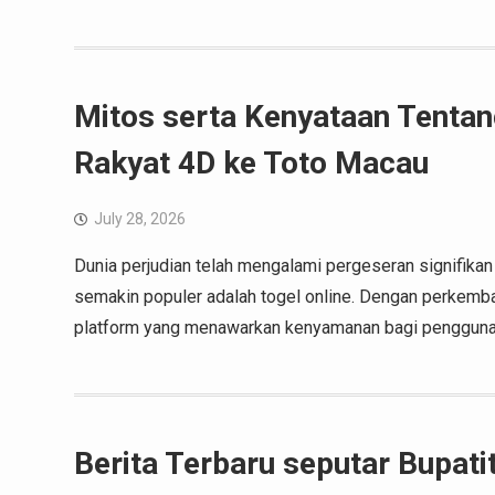
Mitos serta Kenyataan Tentan
Rakyat 4D ke Toto Macau
July 28, 2026
Dunia perjudian telah mengalami pergeseran signifikan
semakin populer adalah togel online. Dengan perkemb
platform yang menawarkan kenyamanan bagi pengguna 
Berita Terbaru seputar Bupat