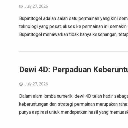
July 27, 2026
Bupatitogel adalah salah satu permainan yang kini se
teknologi yang pesat, akses ke permainan ini semakin 
Bupatitogel menawarkan tidak hanya kesenangan, teta
Dewi 4D: Perpaduan Keberuntu
July 27, 2026
Dalam alam lomba numerik, dewi 4D telah hadir sebaga
keberuntungan dan strategi permainan merupakan rahas
punya aspirasi untuk mendapatkan hasil yang memuask