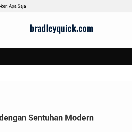
Pemula yang Baru
Panduan Utuh Sukses di Game Walitogel
bradleyquick.com
 dengan Sentuhan Modern