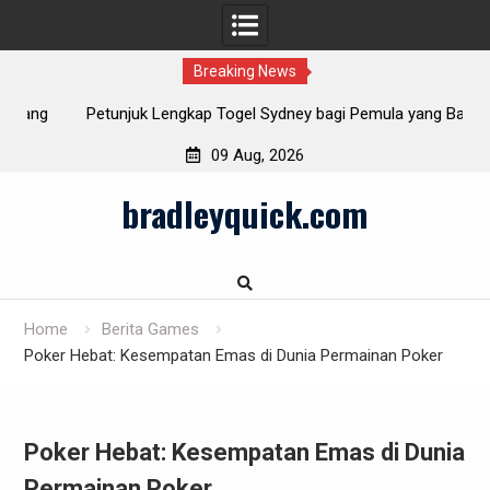
Breaking News
ang
Petunjuk Lengkap Togel Sydney bagi Pemula yang Baru
Masuk
09 Aug, 2026
Skip
bradleyquick.com
to
content
Home
Berita Games
Poker Hebat: Kesempatan Emas di Dunia Permainan Poker
Poker Hebat: Kesempatan Emas di Dunia
Permainan Poker