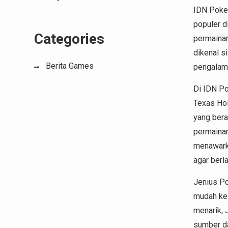
IDN Poker
populer d
Categories
permainan
dikenal s
Berita Games
pengalam
Di IDN Po
Texas Hol
yang bera
permainan
menawarka
agar berla
Jenius Po
mudah ke 
menarik, 
sumber da