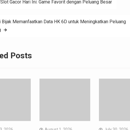
Slot Gacor Hari Ini: Game Favorit dengan Peluang Besar
ation
i Bijak Memanfaatkan Data HK 6D untuk Meningkatkan Peluang
g
ed Posts
3, 2026
August 1, 2026
July 30, 2026