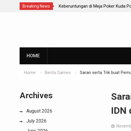
er Kuda Poker: Apa Saja
Petunjuk Lengkap Togel Sydney bagi 
Breaking News
g Ini?
Masuk
Skip
to
content
HOME
Home
Berita Games
Saran serta Trik buat Pemu
Archives
Sara
IDN 
August 2026
July 2026
Novemb
June 2026