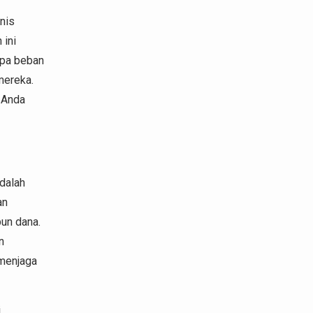
nis
 ini
npa beban
 mereka.
 Anda
dalah
an
pun dana.
n
 menjaga
i