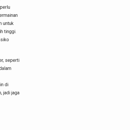
perlu
permainan
h untuk
 tinggi.
isiko
r, seperti
 dalam
n di
 jadi jaga