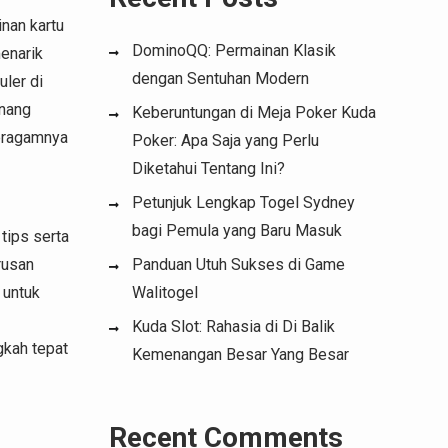
nan kartu
DominoQQ: Permainan Klasik
enarik
dengan Sentuhan Modern
uler di
enang
Keberuntungan di Meja Poker Kuda
beragamnya
Poker: Apa Saja yang Perlu
Diketahui Tentang Ini?
Petunjuk Lengkap Togel Sydney
bagi Pemula yang Baru Masuk
tips serta
rusan
Panduan Utuh Sukses di Game
 untuk
Walitogel
Kuda Slot: Rahasia di Di Balik
gkah tepat
Kemenangan Besar Yang Besar
Recent Comments