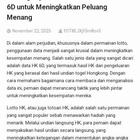
6D untuk Meningkatkan Peluang
Menang
November 22, 2025
fOT8EJXjf0m8ov5
Di dalam alam perjudian, khususnya dalam permainan lotto,
penggunaan data menjadi sangat krusial dalam meningkatkan
kesempatan menang. Salah satu jenis data yang sangat dicari
adalah data HK 6D, yang termasuk hasil HK dan pengeluaran
HK yang berasal dari hasil undian togel Hongkong. Dengan
cara memahami bagaimana cara membaca dan menganalisis
data ini, pemain dapat merancang taktik yang lebih pintar
untuk meningkatkan kesempatan mereka.
Lotto HK, atau juga totoan HK, adalah salah satu permainan
yang sangat populer sebab menawarkan hadiah yang
menarik. Melalui undian langsung HK, para pemain dapat
menyaksikan hasil undian secara langsung, yang
meningkatkan ketegangan dalam menentukan angka-angka