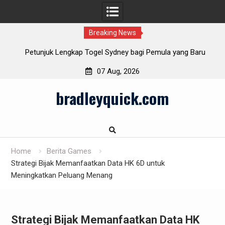
Breaking News
ang
Petunjuk Lengkap Togel Sydney bagi Pemula yang Baru
Masuk
07 Aug, 2026
Skip
bradleyquick.com
to
content
Home
Berita Games
Strategi Bijak Memanfaatkan Data HK 6D untuk
Meningkatkan Peluang Menang
Strategi Bijak Memanfaatkan Data HK