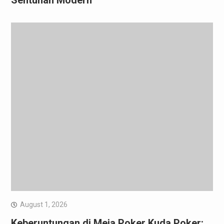
Sentuhan Modern
August 1, 2026
Keberuntungan di Meja Poker Kuda Poker: