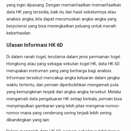
yang ingin dipasang. Dengan memanfaatkan memanfaatkan
data HK yang tersedia, baik itu dari hasil sebelumnya atau
analisis angka, kita dapat merumuskan angka-angka yang
berpotensi yang bisa meningkatkan peluang untuk meraih
keberhasilan.
Ulasan Informasi HK 6D
Di dalam ranah togel, terutama dalam jenis permainan togel
Hongkong atau yang sebagai sebutan togel HK, data HK 6D
merupakan instrumen yang yang berharga bagi analisis.
Informasi tersebut mencakup angka keluaran dalam jangka
waktu tertentu, dan pemain diperbolehkan mengamati pola
yang kemungkinan terjadi dari angka-angka tersebut. Melalui
mengamati data pengeluaran HK setiap berkala, pemain bisa
menyimpulkan gambaran yang lebih jelas mengenai nomor-
nomor mana yang cenderung sering terjadi lebih sering
dibandingkan yang lain.