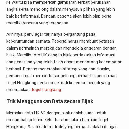
ke waktu bisa memberikan gambaran terkait perubahan
angka serta menolong dalam menyusun pilihan yang lebih
baik berinformasi. Dengan, peserta akan lebih siap serta
memiliki rencana yang terencana.
Akhirnya, perlu agar tak hanya bergantung pada
keberuntungan semata. Peserta harus membuat batasan
dalam permainan mereka dan mengelola anggaran dengan
bijak. Memilih toto HK dengan bijak berdasarkan informasi
dan penelitian yang telah telah dapat mendorong kesempatan
berhasil. Dengan menerapkan strategi yang dan disiplin,
pemain dapat memperbesar peluang berhasil di permainan
togel Hongkong serta menikmati keseruan berjudi yang
memuaskan.
togel hongkong
Trik Menggunakan Data secara Bijak
Memakai data HK 6D dengan bijak adalah kunci untuk
menambah peluang keberhasilan dalam bermain togel
Hongkong. Salah satu metode yang berhasil adalah dengan