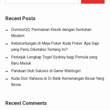
Recent Posts
DominoQQ: Permainan Klasik dengan Sentuhan
Modern
Keberuntungan di Meja Poker Kuda Poker: Apa Saja
yang Perlu Diketahui Tentang Ini?
Petunjuk Lengkap Togel Sydney bagi Pemula yang
Baru Masuk
Panduan Utuh Sukses di Game Walitogel
Kuda Slot: Rahasia di Di Balik Kemenangan Besar Yang
Besar
Recent Comments