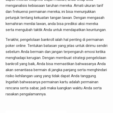
menganalisis kebiasaan taruhan mereka. Amati ukuran tarif
dan frekuensi permainan mereka; ini bisa menunjukkan
petunjuk tentang kekuatan tangan lawan. Dengan mengasah
kemahiran menilai lawan, anda bisa prediksi aksi mereka
serta mengubah taktik Anda untuk mendapatkan keuntungan.
Terakhir, pengelolaan bankroll ialah hal penting di permainan
poker online. Tentukan batasan yang jelas untuk dirimu sendiri
sebelum Anda bermain dan jangan terpengaruh emosi ketika
menghadapi kerugian. Dengan membuat strategi pengelolaan
bankroll yang baik, Anda bisa memastikan bahwasanya Anda
akan senantiasa bermain di jangka panjang serta menghindari
risiko kehilangan uang yang tidak dapat Anda tanggung.
Ingatlah bahwasanya permainan kartu adalah permainan
rencana serta sabar, jadi maka luangkan waktu Anda serta
rasakan pengalamannya.