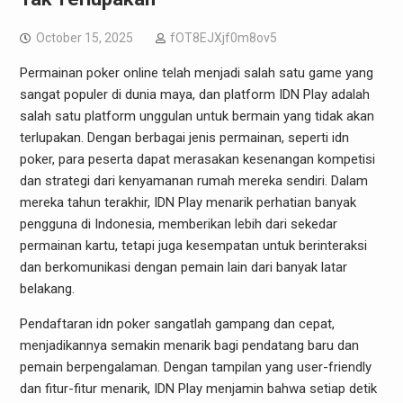
October 15, 2025
fOT8EJXjf0m8ov5
Permainan poker online telah menjadi salah satu game yang
sangat populer di dunia maya, dan platform IDN Play adalah
salah satu platform unggulan untuk bermain yang tidak akan
terlupakan. Dengan berbagai jenis permainan, seperti idn
poker, para peserta dapat merasakan kesenangan kompetisi
dan strategi dari kenyamanan rumah mereka sendiri. Dalam
mereka tahun terakhir, IDN Play menarik perhatian banyak
pengguna di Indonesia, memberikan lebih dari sekedar
permainan kartu, tetapi juga kesempatan untuk berinteraksi
dan berkomunikasi dengan pemain lain dari banyak latar
belakang.
Pendaftaran idn poker sangatlah gampang dan cepat,
menjadikannya semakin menarik bagi pendatang baru dan
pemain berpengalaman. Dengan tampilan yang user-friendly
dan fitur-fitur menarik, IDN Play menjamin bahwa setiap detik