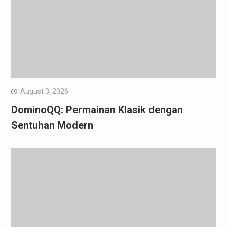
August 3, 2026
DominoQQ: Permainan Klasik dengan
Sentuhan Modern