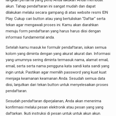
langkah pertama yang perlu Anda lakukan Anda membuat
akun. Tahap pendaftaran ini sangat mudah dan dapat
dilakukan melalui secara gampang di atas website resmi IDN
Play. Cukup cari button atau yang bertuliskan "Daftar" serta
tekan agar mengawali proses ini. Kamu akan diarahkan
menuju form pendaftaran yang harus harus diisi dengan
informasi fundamental anda.
Setelah kamu masuk ke formulir pendaftaran, isikan semua
kolom yang diminta dengan yang akurat akurat dan. Informasi
yang umumnya sering diminta termasuk nama, alamat email,
email, serta serta nama pengguna kata sandi kata sandi yang
ingin untuk. Pastikan agar memilih password yang kuat kuat
menjaga keamanan keamanan Anda. Sesudah semua data
diisi, lanjutkan dari tekan button untuk menyelesaikan proses
pendaftaran.
Sesudah pendaftaran diperjalanan, Anda akan menerima
konfirmasi melalui pesan elektronik atau pesan yang yang
daftarkan. Ikuti instruksi di pesan untuk untuk akun akun.