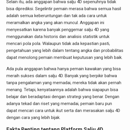
Selain itu, ada anggapan bahwa salju 4D sepenuhnya tidak
bisa diprediksi. Segelintir pemain merasa bahwa semua hasil
adalah semua keberuntungan dan tak ada cara untuk
meramalkan angka yang akan muncul. Anggapan ini
menyesatkan karena banyak penggemar salju 4D yang
menggunakan data historis dan analisis statistik untuk
mencari pola pola. Walaupun tidak ada kepastian pasti,
pengetahuan yang lebih dalam tentang angka dan probabilitas
dapat menolong pemain membuat keputusan yang lebih baik.
Ada pula anggapan bahwa hanya pemain kawakan yang bisa
meraih sukses dalam salju 4D. Banyak yang berpikir bahwa
tanpa pengalaman yang memadai, mereka tidak akan pernah
menang. Tetapi, kenyataannya adalah bahwa siapapun bisa
belajar dan beradaptasi dengan strategi yang benar. Dengan
adanya tekad dan riset yang memadai, pemain baru pun
dapat mencari cara untuk ikut serta dan merasakan salju 4D
dengan cara yang lebih bijak.
Fakta Penting tentang Platform Salju 4D