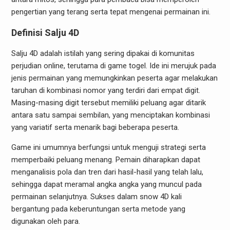
pengertian yang terang serta tepat mengenai permainan ini.
Definisi Salju 4D
Salju 4D adalah istilah yang sering dipakai di komunitas
perjudian online, terutama di game togel. Ide ini merujuk pada
jenis permainan yang memungkinkan peserta agar melakukan
taruhan di kombinasi nomor yang terdiri dari empat digit.
Masing-masing digit tersebut memiliki peluang agar ditarik
antara satu sampai sembilan, yang menciptakan kombinasi
yang variatif serta menarik bagi beberapa peserta.
Game ini umumnya berfungsi untuk menguji strategi serta
memperbaiki peluang menang. Pemain diharapkan dapat
menganalisis pola dan tren dari hasil-hasil yang telah lalu,
sehingga dapat meramal angka angka yang muncul pada
permainan selanjutnya. Sukses dalam snow 4D kali
bergantung pada keberuntungan serta metode yang
digunakan oleh para.