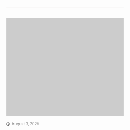
August 3, 2026