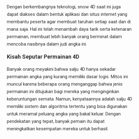
Dengan berkembangnya teknologi, snow 4D saat ini juga
dapat diakses dalam bentuk aplikasi dan situs internet yang
membantu peserta agar membuat taruhan setiap saat dan di
mana saja. Hal ini telah menambah daya tarik serta ketenaran
permainan, membuat lebih banyak orang berminat dalam
mencoba nasibnya dalam judi angka ini.
Kisah Seputar Permainan 4D
Banyak orang meyakini bahwa salju 4D hanya sekadar
permainan angka yang kurang memiliki dasar logis. Mitos ini
muncul karena beberapa orang menganggap bahwa jenis
permainan ini ditujukan bagi mereka yang menginginkan
keberuntungan semata. Namun, kenyataannya adalah salju 4D
memiliki sistem dan algoritma tertentu yang bisa digunakan
untuk meramal peluang angka yang bakal keluar. Dengan
pendekatan yang tepat, banyak pemain itu dapat
meningkatkan kesempatan mereka untuk berhasil.