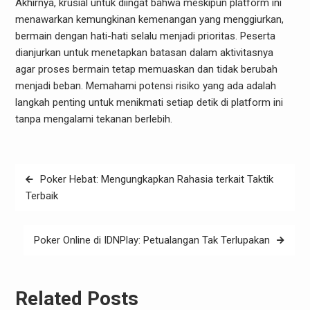
Akhirnya, krusial untuk diingat bahwa meskipun platform ini
menawarkan kemungkinan kemenangan yang menggiurkan,
bermain dengan hati-hati selalu menjadi prioritas. Peserta
dianjurkan untuk menetapkan batasan dalam aktivitasnya
agar proses bermain tetap memuaskan dan tidak berubah
menjadi beban. Memahami potensi risiko yang ada adalah
langkah penting untuk menikmati setiap detik di platform ini
tanpa mengalami tekanan berlebih.
Post
Poker Hebat: Mengungkapkan Rahasia terkait Taktik
navigation
Terbaik
Poker Online di IDNPlay: Petualangan Tak Terlupakan
Related Posts