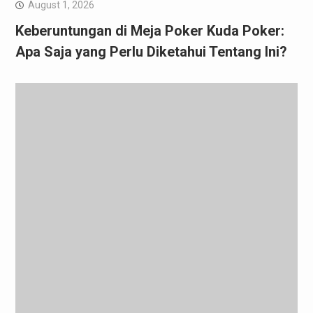
August 1, 2026
Keberuntungan di Meja Poker Kuda Poker:
Apa Saja yang Perlu Diketahui Tentang Ini?