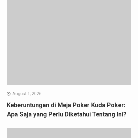
August 1, 2026
Keberuntungan di Meja Poker Kuda Poker:
Apa Saja yang Perlu Diketahui Tentang Ini?