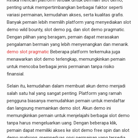
Ketika mencari platform terbaik untuk bermain slot demo,
penting untuk mempertimbangkan berbagai faktor seperti
variasi permainan, kemudahan akses, serta kualitas grafis.
Banyak pemain lebih memilih platform yang menyediakan slot
demo wild bounty, slot demo pg, dan slot demo pragmatic.
Dengan pilihan yang beragam, pemain dapat merasakan
pengalaman bermain yang lebih menyenangkan dan menarik.
demo slot pragmatic
Beberapa platform terkemuka juga
menawarkan slot demo terlengkap, memungkinkan pemain
untuk mencoba berbagai jenis permainan tanpa risiko
finansial.
Selain itu, kemudahan dalam membuat akun demo menjadi
salah satu hal yang sangat penting. Platform yang ramah
pengguna biasanya memudahkan pemain untuk mendaftar
dan langsung memainkan demo slot. Akun demo ini
memungkinkan pemain untuk menjelajahi berbagai slot demo
tanpa harus mengeluarkan uang. Dengan beberapa klik,
pemain dapat memiliki akses ke slot demo free spin dan slot
demo mahjong, memperluas opsi permainan yang tersedia.