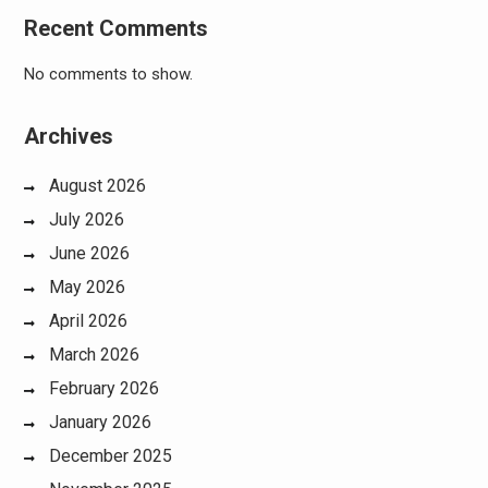
Recent Comments
No comments to show.
Archives
August 2026
July 2026
June 2026
May 2026
April 2026
March 2026
February 2026
January 2026
December 2025