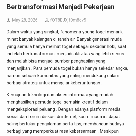
Bertransformasi Menjadi Pekerjaan
May 28, 2026
fOT8EJXjf0m8ov5
Dalam waktu yang singkat, fenomena young togel menarik
minat banyak kalangan di tanah air. Banyak generasi muda
yang semula hanya melihat togel sebagai sekadar hobi, saat
ini telah bertransformasi menjadi aktivitas yang lebih serius
dan malah bisa menjadi sumber penghasilan yang
menjanjikan . Para pemuda togel bukan hanya sekedar angka,
namun sebuah komunitas yang saling mendukung dalam
berbagi strategi untuk mengejar keberuntungan .
Kemajuan teknologi dan akses informasi yang mudah
menghasilkan pemuda togel semakin kreatif dalam
mengeksplorasi peluang . Dengan adanya platform media
sosial dan forum diskusi di internet, kaum muda ini dapat
saling bertukar pengalaman serta tips, membangun budaya
berbagi yang memperkuat rasa kebersamaan . Meskipun