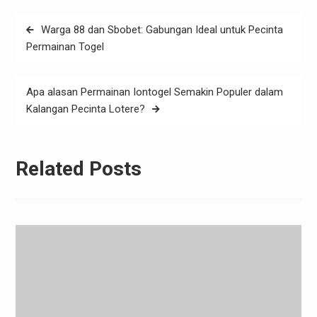
Post
Warga 88 dan Sbobet: Gabungan Ideal untuk Pecinta
navigation
Permainan Togel
Apa alasan Permainan Iontogel Semakin Populer dalam
Kalangan Pecinta Lotere?
Related Posts