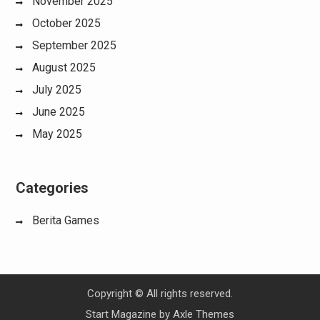
November 2025
October 2025
September 2025
August 2025
July 2025
June 2025
May 2025
Categories
Berita Games
Copyright © All rights reserved.
Start Magazine by
Axle Themes