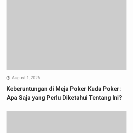
August 1, 2026
Keberuntungan di Meja Poker Kuda Poker:
Apa Saja yang Perlu Diketahui Tentang Ini?