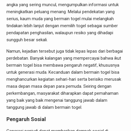
angka yang sering muncul, mengumpulkan informasi untuk
meningkatkan peluang menang. Melalui pendekatan yang
serius, kaum muda yang bermain togel mulai melangkah
tindakan lebih lanjut dengan memilih togel sebagai sumber
pendapatan penghasilan, walaupun resiko yang dihadapi
sungguh besar sekali.
Namun, kejadian tersebut juga tidak lepas lepas dari berbagai
perdebatan. Banyak kalangan yang mempercayai bahwa ikut
bermain togel bisa membawa pengaruh negatif, khususnya
untuk generasi muda. Kecanduan dalam bermain togel bisa
menghancurkan kegiatan sehari-hari serta berisiko merusak
masa depan masa depan para pemuda. Seiring dengan
perkembangan, masyarakat diharapkan dapat pemahaman
yang baik yang baik mengenai tanggung jawab dalam
tanggung jawab di dalam bermain togel.
Pengaruh Sosial