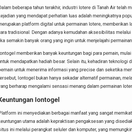
Dalam beberapa tahun terakhir, industri lotere di Tanah Air telah
kejadian yang mendapat perhatian luas adalah meningkatnya popular
merupakan platform digital untuk permainan lotere, memberikan 
cara tradisional. Dengan adanya kemudahan aksesibilitas melalui 
jika semakin banyak orang yang ingin untuk menjelajahi permainan 
Iontogel memberikan banyak keuntungan bagi para pemain, mulai 
untuk mendapatkan hadiah besar. Selain itu, kehadiran teknologi
pemain untuk menerima informasi yang precise dan seketika men
tersebut, Iontogel bukan hanya sekadar alternatif permainan, mela
yang berharap mengalami sensasi menang dalam permainan loter
Keuntungan Iontogel
Platform ini menyediakan berbagai manfaat yang sangat memikat k
keuntungan utama adalah kepraktisan pengaksesan yang disedi
situs ini melalui perangkat seluler dan komputer, yang memungki