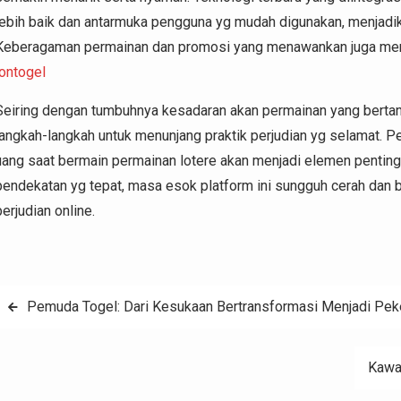
lebih baik dan antarmuka pengguna yg mudah digunakan, menjadikan 
Keberagaman permainan dan promosi yang menawankan juga membe
iontogel
Seiring dengan tumbuhnya kesadaran akan permainan yang bertan
langkah-langkah untuk menunjang praktik perjudian yg selamat. 
uang saat bermain permainan lotere akan menjadi elemen pentin
pendekatan yg tepat, masa esok platform ini sungguh cerah dan ber
perjudian online.
Post
Pemuda Togel: Dari Kesukaan Bertransformasi Menjadi Pek
navigation
Kawa