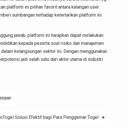
platform ini pilihan favorit antara kalangan user.
ri sumbangan terhadap ketertarikan platform ini.
ggung jawab, platform ini harapkan dapat melakukan
Pendidikan kepada peserta soal risiko dan manajemen
g dalam kelangsungan sektor ini. Dengan menggunakan
potensi jadi salah satu dari aktor utama di industri
erjaan
nTogel Solusi Efektif bagi Para Penggemar Togel