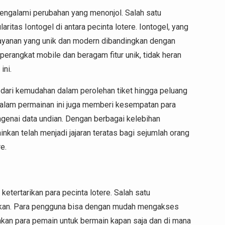
 mengalami perubahan yang menonjol. Salah satu
itas Iontogel di antara pecinta lotere. Iontogel, yang
layanan yang unik dan modern dibandingkan dengan
perangkat mobile dan beragam fitur unik, tidak heran
ini.
dari kemudahan dalam perolehan tiket hingga peluang
 dalam permainan ini juga memberi kesempatan para
genai data undian. Dengan berbagai kelebihan
inkan telah menjadi jajaran teratas bagi sejumlah orang
e.
etertarikan para pecinta lotere. Salah satu
akan. Para pengguna bisa dengan mudah mengakses
nkan para pemain untuk bermain kapan saja dan di mana