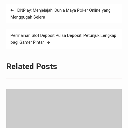
Post
IDNPlay: Menjelajahi Dunia Maya Poker Online yang
navigation
Menggugah Selera
Permainan Slot Deposit Pulsa Deposit: Petunjuk Lengkap
bagi Gamer Pintar
Related Posts