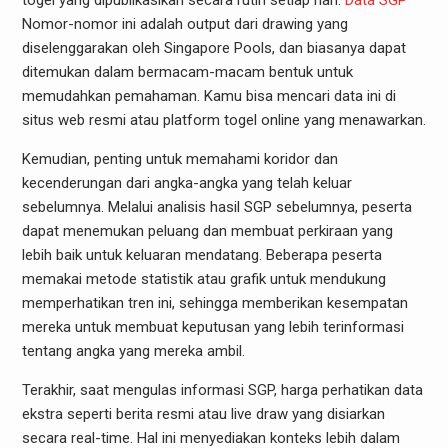
togel yang dipublikasikan secara rutin setiap hari.
Data SGP
Nomor-nomor ini adalah output dari drawing yang
diselenggarakan oleh Singapore Pools, dan biasanya dapat
ditemukan dalam bermacam-macam bentuk untuk
memudahkan pemahaman. Kamu bisa mencari data ini di
situs web resmi atau platform togel online yang menawarkan.
Kemudian, penting untuk memahami koridor dan
kecenderungan dari angka-angka yang telah keluar
sebelumnya. Melalui analisis hasil SGP sebelumnya, peserta
dapat menemukan peluang dan membuat perkiraan yang
lebih baik untuk keluaran mendatang. Beberapa peserta
memakai metode statistik atau grafik untuk mendukung
memperhatikan tren ini, sehingga memberikan kesempatan
mereka untuk membuat keputusan yang lebih terinformasi
tentang angka yang mereka ambil.
Terakhir, saat mengulas informasi SGP, harga perhatikan data
ekstra seperti berita resmi atau live draw yang disiarkan
secara real-time. Hal ini menyediakan konteks lebih dalam