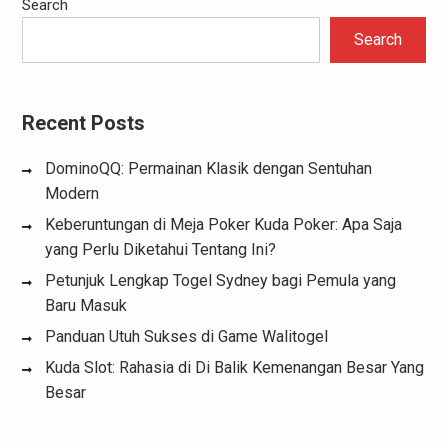
Search
Search
Recent Posts
DominoQQ: Permainan Klasik dengan Sentuhan
Modern
Keberuntungan di Meja Poker Kuda Poker: Apa Saja
yang Perlu Diketahui Tentang Ini?
Petunjuk Lengkap Togel Sydney bagi Pemula yang
Baru Masuk
Panduan Utuh Sukses di Game Walitogel
Kuda Slot: Rahasia di Di Balik Kemenangan Besar Yang
Besar