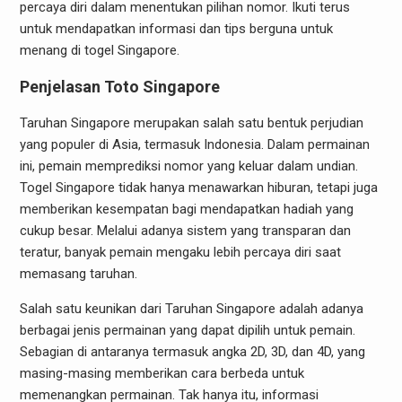
percaya diri dalam menentukan pilihan nomor. Ikuti terus
untuk mendapatkan informasi dan tips berguna untuk
menang di togel Singapore.
Penjelasan Toto Singapore
Taruhan Singapore merupakan salah satu bentuk perjudian
yang populer di Asia, termasuk Indonesia. Dalam permainan
ini, pemain memprediksi nomor yang keluar dalam undian.
Togel Singapore tidak hanya menawarkan hiburan, tetapi juga
memberikan kesempatan bagi mendapatkan hadiah yang
cukup besar. Melalui adanya sistem yang transparan dan
teratur, banyak pemain mengaku lebih percaya diri saat
memasang taruhan.
Salah satu keunikan dari Taruhan Singapore adalah adanya
berbagai jenis permainan yang dapat dipilih untuk pemain.
Sebagian di antaranya termasuk angka 2D, 3D, dan 4D, yang
masing-masing memberikan cara berbeda untuk
memenangkan permainan. Tak hanya itu, informasi