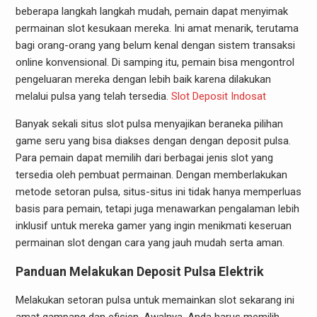
beberapa langkah langkah mudah, pemain dapat menyimak
permainan slot kesukaan mereka. Ini amat menarik, terutama
bagi orang-orang yang belum kenal dengan sistem transaksi
online konvensional. Di samping itu, pemain bisa mengontrol
pengeluaran mereka dengan lebih baik karena dilakukan
melalui pulsa yang telah tersedia.
Slot Deposit Indosat
Banyak sekali situs slot pulsa menyajikan beraneka pilihan
game seru yang bisa diakses dengan dengan deposit pulsa.
Para pemain dapat memilih dari berbagai jenis slot yang
tersedia oleh pembuat permainan. Dengan memberlakukan
metode setoran pulsa, situs-situs ini tidak hanya memperluas
basis para pemain, tetapi juga menawarkan pengalaman lebih
inklusif untuk mereka gamer yang ingin menikmati keseruan
permainan slot dengan cara yang jauh mudah serta aman.
Panduan Melakukan Deposit Pulsa Elektrik
Melakukan setoran pulsa untuk memainkan slot sekarang ini