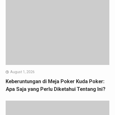
August 1, 2026
Keberuntungan di Meja Poker Kuda Poker:
Apa Saja yang Perlu Diketahui Tentang Ini?