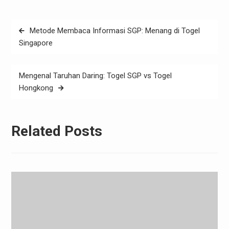
Post
Metode Membaca Informasi SGP: Menang di Togel
navigation
Singapore
Mengenal Taruhan Daring: Togel SGP vs Togel
Hongkong
Related Posts