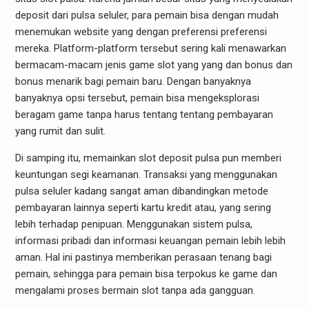
deposit dari pulsa seluler, para pemain bisa dengan mudah
menemukan website yang dengan preferensi preferensi
mereka. Platform-platform tersebut sering kali menawarkan
bermacam-macam jenis game slot yang yang dan bonus dan
bonus menarik bagi pemain baru. Dengan banyaknya
banyaknya opsi tersebut, pemain bisa mengeksplorasi
beragam game tanpa harus tentang tentang pembayaran
yang rumit dan sulit.
Di samping itu, memainkan slot deposit pulsa pun memberi
keuntungan segi keamanan. Transaksi yang menggunakan
pulsa seluler kadang sangat aman dibandingkan metode
pembayaran lainnya seperti kartu kredit atau, yang sering
lebih terhadap penipuan. Menggunakan sistem pulsa,
informasi pribadi dan informasi keuangan pemain lebih lebih
aman. Hal ini pastinya memberikan perasaan tenang bagi
pemain, sehingga para pemain bisa terpokus ke game dan
mengalami proses bermain slot tanpa ada gangguan.