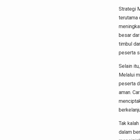
Strategi 
terutama 
meningka
besar dar
timbul da
peserta 
Selain it
Melalui m
peserta d
aman. Car
menciptak
berkelanju
Tak kalah
dalam berb