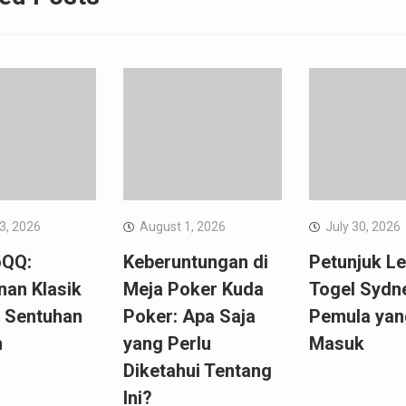
3, 2026
August 1, 2026
July 30, 2026
oQQ:
Keberuntungan di
Petunjuk L
nan Klasik
Meja Poker Kuda
Togel Sydn
 Sentuhan
Poker: Apa Saja
Pemula yan
n
yang Perlu
Masuk
Diketahui Tentang
Ini?