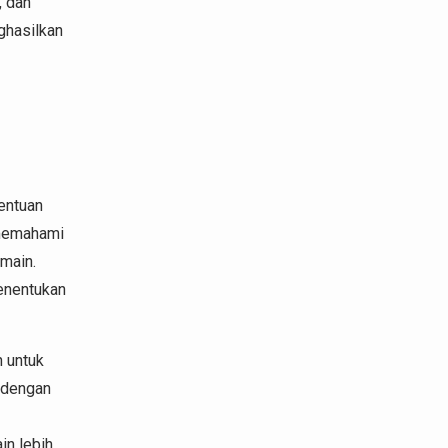
, dan
ghasilkan
entuan
 memahami
main.
enentukan
n untuk
 dengan
in lebih