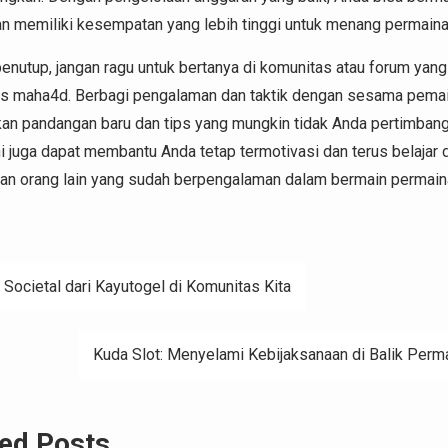
n memiliki kesempatan yang lebih tinggi untuk menang permaina
enutup, jangan ragu untuk bertanya di komunitas atau forum yang
 maha4d. Berbagi pengalaman dan taktik dengan sesama pemai
n pandangan baru dan tips yang mungkin tidak Anda pertimbang
ni juga dapat membantu Anda tetap termotivasi dan terus belajar d
n orang lain yang sudah berpengalaman dalam bermain permaina
 Societal dari Kayutogel di Komunitas Kita
ation
Kuda Slot: Menyelami Kebijaksanaan di Balik Perm
ed Posts