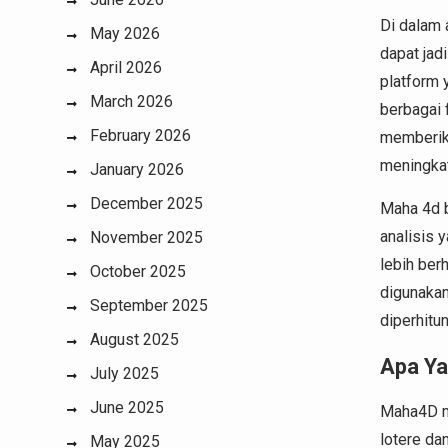
Di dalam 
May 2026
dapat jad
April 2026
platform 
March 2026
berbagai 
February 2026
memberika
meningkat
January 2026
December 2025
Maha 4d b
analisis 
November 2025
lebih berh
October 2025
digunakan
September 2025
diperhitu
August 2025
Apa Y
July 2025
June 2025
Maha4D m
lotere da
May 2025