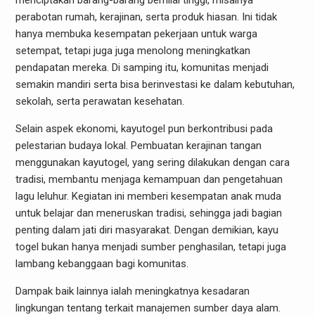
menciptakan barang-barang bernilai tinggi, misalnya
perabotan rumah, kerajinan, serta produk hiasan. Ini tidak
hanya membuka kesempatan pekerjaan untuk warga
setempat, tetapi juga juga menolong meningkatkan
pendapatan mereka. Di samping itu, komunitas menjadi
semakin mandiri serta bisa berinvestasi ke dalam kebutuhan,
sekolah, serta perawatan kesehatan.
Selain aspek ekonomi, kayutogel pun berkontribusi pada
pelestarian budaya lokal. Pembuatan kerajinan tangan
menggunakan kayutogel, yang sering dilakukan dengan cara
tradisi, membantu menjaga kemampuan dan pengetahuan
lagu leluhur. Kegiatan ini memberi kesempatan anak muda
untuk belajar dan meneruskan tradisi, sehingga jadi bagian
penting dalam jati diri masyarakat. Dengan demikian, kayu
togel bukan hanya menjadi sumber penghasilan, tetapi juga
lambang kebanggaan bagi komunitas.
Dampak baik lainnya ialah meningkatnya kesadaran
lingkungan tentang terkait manajemen sumber daya alam.