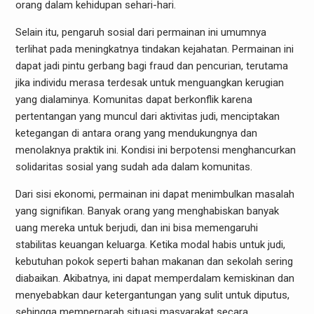
orang dalam kehidupan sehari-hari.
Selain itu, pengaruh sosial dari permainan ini umumnya
terlihat pada meningkatnya tindakan kejahatan. Permainan ini
dapat jadi pintu gerbang bagi fraud dan pencurian, terutama
jika individu merasa terdesak untuk menguangkan kerugian
yang dialaminya. Komunitas dapat berkonflik karena
pertentangan yang muncul dari aktivitas judi, menciptakan
ketegangan di antara orang yang mendukungnya dan
menolaknya praktik ini. Kondisi ini berpotensi menghancurkan
solidaritas sosial yang sudah ada dalam komunitas.
Dari sisi ekonomi, permainan ini dapat menimbulkan masalah
yang signifikan. Banyak orang yang menghabiskan banyak
uang mereka untuk berjudi, dan ini bisa memengaruhi
stabilitas keuangan keluarga. Ketika modal habis untuk judi,
kebutuhan pokok seperti bahan makanan dan sekolah sering
diabaikan. Akibatnya, ini dapat memperdalam kemiskinan dan
menyebabkan daur ketergantungan yang sulit untuk diputus,
sehingga memperparah situasi masyarakat secara