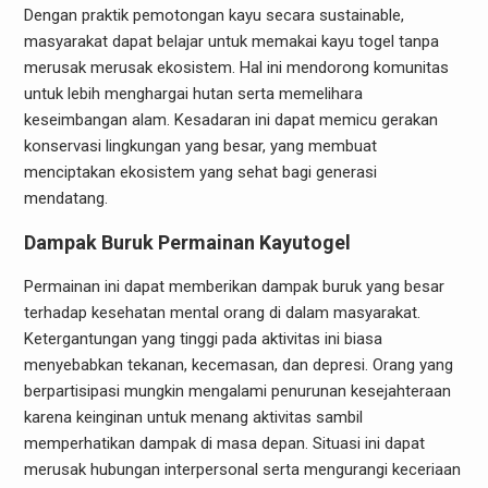
Dengan praktik pemotongan kayu secara sustainable,
masyarakat dapat belajar untuk memakai kayu togel tanpa
merusak merusak ekosistem. Hal ini mendorong komunitas
untuk lebih menghargai hutan serta memelihara
keseimbangan alam. Kesadaran ini dapat memicu gerakan
konservasi lingkungan yang besar, yang membuat
menciptakan ekosistem yang sehat bagi generasi
mendatang.
Dampak Buruk Permainan Kayutogel
Permainan ini dapat memberikan dampak buruk yang besar
terhadap kesehatan mental orang di dalam masyarakat.
Ketergantungan yang tinggi pada aktivitas ini biasa
menyebabkan tekanan, kecemasan, dan depresi. Orang yang
berpartisipasi mungkin mengalami penurunan kesejahteraan
karena keinginan untuk menang aktivitas sambil
memperhatikan dampak di masa depan. Situasi ini dapat
merusak hubungan interpersonal serta mengurangi keceriaan