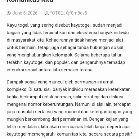
June 6, 2026
fOT8EJXjf0m8ov5
Kayu togel, yang sering disebut kayutogel, sudah menjadi
bagian yang tidak terpisahkan dari eksistensi banyak individu
di masyarakat kita. Kehadirannya tidak hanya menjadi alat
untuk bermain, tetapi juga sebagai tanda hubungan sosial
yang menghubungkan kelompok. Selama beberapa tahun
terakhir, kayutogel kian populer, dan pengaruhnya terhadap
interaksi sosial antara kita semakin terasa.
Dampak sosial yang muncul oleh permainan ini amat
kompleks. Di satu sisi, banyak individu merasakan keterikatan
ketika berkumpul untuk bermain, salin strategi dan diskusi
mengenai nomor keberuntungan. Namun, di sisi lain, terdapat
juga masalah serta isu yang muncul dari ketergantungan yang
mungkin berkembang dari permainan ini. Dengan kajian yang
lebih mendalam, kita akan membahas lebih lanjut seperti apa
kayutogel memengaruhi komunitas kita, secara secara positif