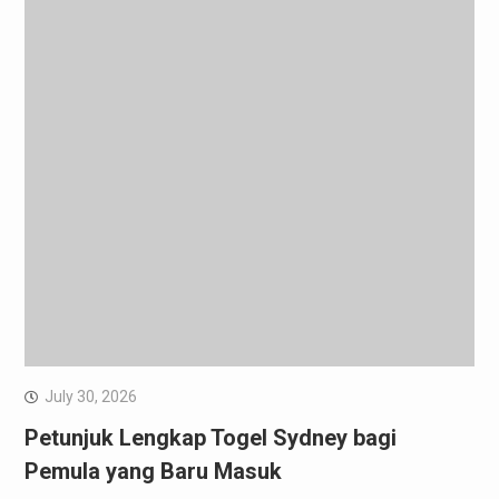
July 30, 2026
Petunjuk Lengkap Togel Sydney bagi
Pemula yang Baru Masuk