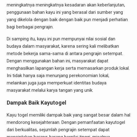
meningkatnya meningkatnya kesadaran akan keberlanjutan,
penggunaan bahan kayu ini yang berasal dari sumber yang
yang dikelola dengan baik dengan baik pun menjadi perhatian
bagi berbagai pengrajin.
Di samping itu, kayu ini pun mempunyai nilai sosial dan
budaya dalam masyarakat, karena sering kali melibatkan
metode bekerja sama-sama di antara pengrajin setempat.
Dengan menggunakan bahan ini, masyarakat dapat
menghasilkan lapangan kerja serta memasarkan produk lokal.
Ini tidak hanya saja menunjang perekonomian lokal,
melainkan juga juga memperkuat identitas budaya
masyarakat melalui karya tangan yang unik.
Dampak Baik Kayutogel
Kayu togel memiliki dampak baik yang sangat besar dalam hal
mendorong kesejahteraan. Dengan pemanfaatan kayutogel
dari berkualitas, sejumlah pengrajin setempat dapat