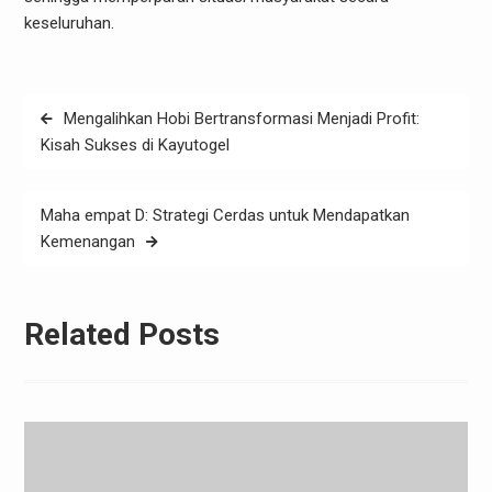
keseluruhan.
Post
Mengalihkan Hobi Bertransformasi Menjadi Profit:
navigation
Kisah Sukses di Kayutogel
Maha empat D: Strategi Cerdas untuk Mendapatkan
Kemenangan
Related Posts