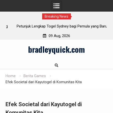
Breaking News
ang
Petunjuk Lengkap Togel Sydney bagi Pemula yang Baru
Masuk
09 Aug, 2026
Skip
bradleyquick.com
to
content
Home
Berita Games
Efek Societal dari Kayutogel di Komunitas Kita
Efek Societal dari Kayutogel di
Komunitas Kita