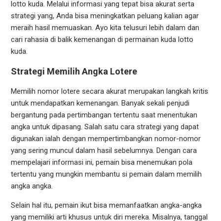
lotto kuda. Melalui informasi yang tepat bisa akurat serta
strategi yang, Anda bisa meningkatkan peluang kalian agar
meraih hasil memuaskan. Ayo kita telusuri lebih dalam dan
cari rahasia di balik kemenangan di permainan kuda lotto
kuda.
Strategi Memilih Angka Lotere
Memilih nomor lotere secara akurat merupakan langkah kritis
untuk mendapatkan kemenangan. Banyak sekali penjudi
bergantung pada pertimbangan tertentu saat menentukan
angka untuk dipasang. Salah satu cara strategi yang dapat
digunakan ialah dengan mempertimbangkan nomor-nomor
yang sering muncul dalam hasil sebelumnya. Dengan cara
mempelajari informasi ini, pemain bisa menemukan pola
tertentu yang mungkin membantu si pemain dalam memilih
angka angka.
Selain hal itu, pemain ikut bisa memanfaatkan angka-angka
yang memiliki arti khusus untuk diri mereka. Misalnya, tanggal