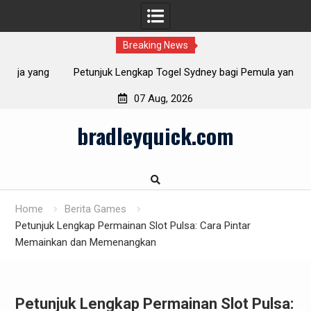
Breaking News
ang
Petunjuk Lengkap Togel Sydney bagi Pemula yang Baru
Masuk
07 Aug, 2026
Skip
bradleyquick.com
to
content
Home
Berita Games
Petunjuk Lengkap Permainan Slot Pulsa: Cara Pintar
Memainkan dan Memenangkan
Petunjuk Lengkap Permainan Slot Pulsa: