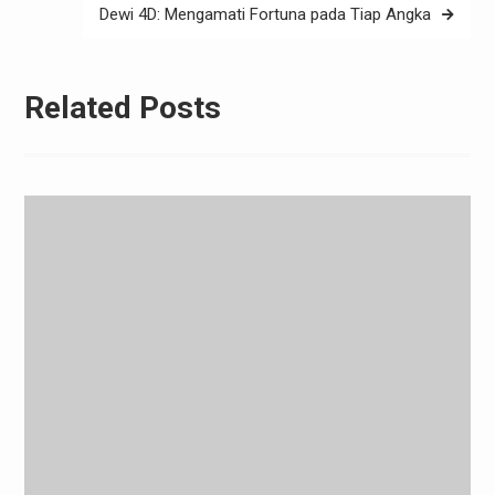
Dewi 4D: Mengamati Fortuna pada Tiap Angka
Related Posts