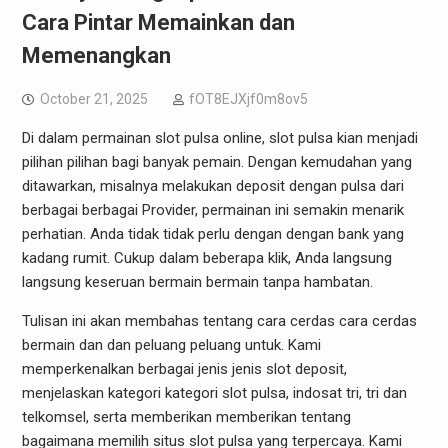
Cara Pintar Memainkan dan
Memenangkan
October 21, 2025
fOT8EJXjf0m8ov5
Di dalam permainan slot pulsa online, slot pulsa kian menjadi
pilihan pilihan bagi banyak pemain. Dengan kemudahan yang
ditawarkan, misalnya melakukan deposit dengan pulsa dari
berbagai berbagai Provider, permainan ini semakin menarik
perhatian. Anda tidak tidak perlu dengan dengan bank yang
kadang rumit. Cukup dalam beberapa klik, Anda langsung
langsung keseruan bermain bermain tanpa hambatan.
Tulisan ini akan membahas tentang cara cerdas cara cerdas
bermain dan dan peluang peluang untuk. Kami
memperkenalkan berbagai jenis jenis slot deposit,
menjelaskan kategori kategori slot pulsa, indosat tri, tri dan
telkomsel, serta memberikan memberikan tentang
bagaimana memilih situs slot pulsa yang terpercaya. Kami