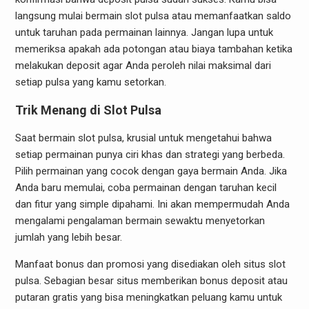
langsung mulai bermain slot pulsa atau memanfaatkan saldo
untuk taruhan pada permainan lainnya. Jangan lupa untuk
memeriksa apakah ada potongan atau biaya tambahan ketika
melakukan deposit agar Anda peroleh nilai maksimal dari
setiap pulsa yang kamu setorkan.
Trik Menang di Slot Pulsa
Saat bermain slot pulsa, krusial untuk mengetahui bahwa
setiap permainan punya ciri khas dan strategi yang berbeda.
Pilih permainan yang cocok dengan gaya bermain Anda. Jika
Anda baru memulai, coba permainan dengan taruhan kecil
dan fitur yang simple dipahami. Ini akan mempermudah Anda
mengalami pengalaman bermain sewaktu menyetorkan
jumlah yang lebih besar.
Manfaat bonus dan promosi yang disediakan oleh situs slot
pulsa. Sebagian besar situs memberikan bonus deposit atau
putaran gratis yang bisa meningkatkan peluang kamu untuk