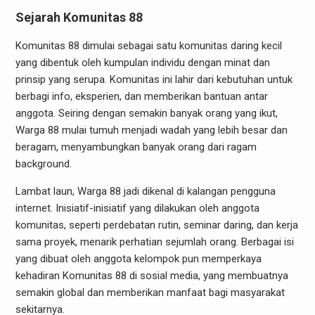
Sejarah Komunitas 88
Komunitas 88 dimulai sebagai satu komunitas daring kecil
yang dibentuk oleh kumpulan individu dengan minat dan
prinsip yang serupa. Komunitas ini lahir dari kebutuhan untuk
berbagi info, eksperien, dan memberikan bantuan antar
anggota. Seiring dengan semakin banyak orang yang ikut,
Warga 88 mulai tumuh menjadi wadah yang lebih besar dan
beragam, menyambungkan banyak orang dari ragam
background.
Lambat laun, Warga 88 jadi dikenal di kalangan pengguna
internet. Inisiatif-inisiatif yang dilakukan oleh anggota
komunitas, seperti perdebatan rutin, seminar daring, dan kerja
sama proyek, menarik perhatian sejumlah orang. Berbagai isi
yang dibuat oleh anggota kelompok pun memperkaya
kehadiran Komunitas 88 di sosial media, yang membuatnya
semakin global dan memberikan manfaat bagi masyarakat
sekitarnya.