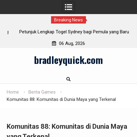
Breaking News
ang
Petunjuk Lengkap Togel Sydney bagi Pemula yang Baru
Masuk
06 Aug, 2026
Skip
bradleyquick.com
to
content
Home
Berita Games
Komunitas 88: Komunitas di Dunia Maya yang Terkenal
Komunitas 88: Komunitas di Dunia Maya
yang Terkenal