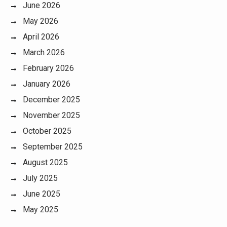
June 2026
May 2026
April 2026
March 2026
February 2026
January 2026
December 2025
November 2025
October 2025
September 2025
August 2025
July 2025
June 2025
May 2025