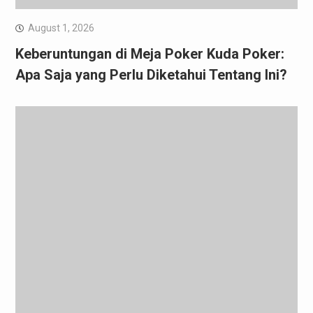
August 1, 2026
Keberuntungan di Meja Poker Kuda Poker:
Apa Saja yang Perlu Diketahui Tentang Ini?