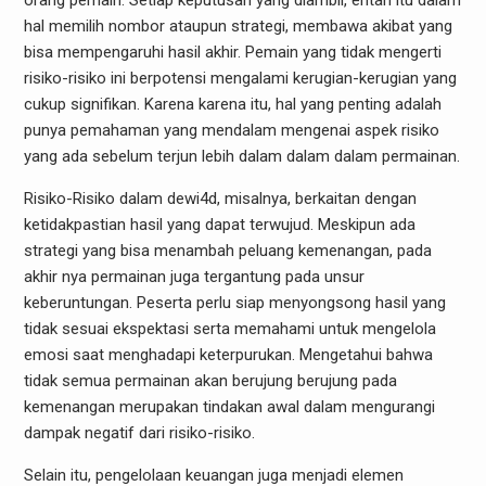
orang pemain. Setiap keputusan yang diambil, entah itu dalam
hal memilih nombor ataupun strategi, membawa akibat yang
bisa mempengaruhi hasil akhir. Pemain yang tidak mengerti
risiko-risiko ini berpotensi mengalami kerugian-kerugian yang
cukup signifikan. Karena karena itu, hal yang penting adalah
punya pemahaman yang mendalam mengenai aspek risiko
yang ada sebelum terjun lebih dalam dalam dalam permainan.
Risiko-Risiko dalam dewi4d, misalnya, berkaitan dengan
ketidakpastian hasil yang dapat terwujud. Meskipun ada
strategi yang bisa menambah peluang kemenangan, pada
akhir nya permainan juga tergantung pada unsur
keberuntungan. Peserta perlu siap menyongsong hasil yang
tidak sesuai ekspektasi serta memahami untuk mengelola
emosi saat menghadapi keterpurukan. Mengetahui bahwa
tidak semua permainan akan berujung berujung pada
kemenangan merupakan tindakan awal dalam mengurangi
dampak negatif dari risiko-risiko.
Selain itu, pengelolaan keuangan juga menjadi elemen