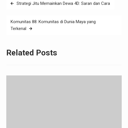
Post
Strategi Jitu Memainkan Dewa 4D: Saran dan Cara
navigation
Komunitas 88: Komunitas di Dunia Maya yang
Terkenal
Related Posts