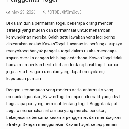
May 29, 2026
fOT8EJXjf0m8ov5
Di dalam dunia permainan togel, beberapa orang mencari
strategi yang mudah dan bermanfaat untuk menambah
kemungkinan mereka. Salah satu jawaban yang lagi sering
dibicarakan adalah KawanTogel. Layanan ini berfungsi supaya
menyokong banyak penggila togel dalam usaha menggapai
impian mereka dengan lebih lagi sederhana. KawanTogel tidak
hanya memberikan berita terbaru tentang hasil togel, namun
juga serta beragam ramalan yang dapat menyokong
keputusan pemain.
Dengan kemampuan yang modern serta antarmuka yang
menarik digunakan, KawanTogel menjadi alternatif yang ideal
bagi siapa pun yang berminat tentang togel. Anggota dapat
segera menemukan informasi yang mereka perlukan,
bekerjasama bersama sesama penggemar, dan membagikan
strategi. Dengan menggunakan KawanTogel, setiap pemain