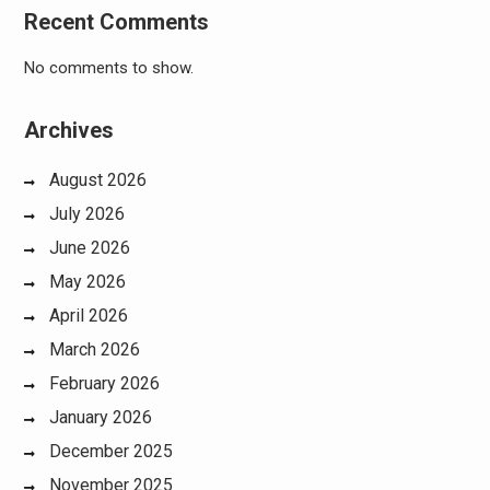
Recent Comments
No comments to show.
Archives
August 2026
July 2026
June 2026
May 2026
April 2026
March 2026
February 2026
January 2026
December 2025
November 2025