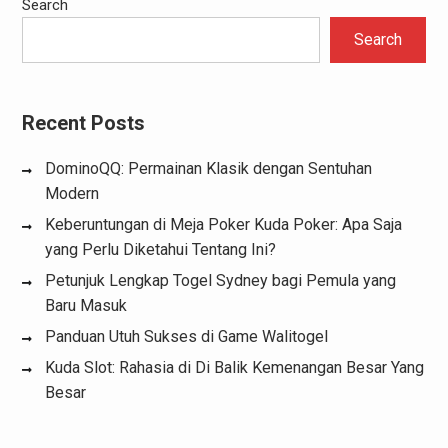
Search
Search
Recent Posts
DominoQQ: Permainan Klasik dengan Sentuhan
Modern
Keberuntungan di Meja Poker Kuda Poker: Apa Saja
yang Perlu Diketahui Tentang Ini?
Petunjuk Lengkap Togel Sydney bagi Pemula yang
Baru Masuk
Panduan Utuh Sukses di Game Walitogel
Kuda Slot: Rahasia di Di Balik Kemenangan Besar Yang
Besar