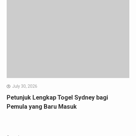
July 30, 2026
Petunjuk Lengkap Togel Sydney bagi
Pemula yang Baru Masuk