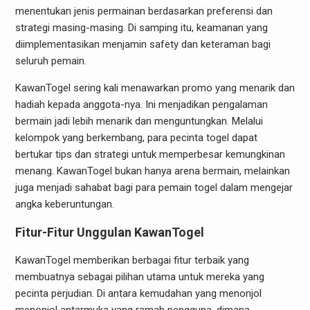
menentukan jenis permainan berdasarkan preferensi dan
strategi masing-masing. Di samping itu, keamanan yang
diimplementasikan menjamin safety dan keteraman bagi
seluruh pemain.
KawanTogel sering kali menawarkan promo yang menarik dan
hadiah kepada anggota-nya. Ini menjadikan pengalaman
bermain jadi lebih menarik dan menguntungkan. Melalui
kelompok yang berkembang, para pecinta togel dapat
bertukar tips dan strategi untuk memperbesar kemungkinan
menang. KawanTogel bukan hanya arena bermain, melainkan
juga menjadi sahabat bagi para pemain togel dalam mengejar
angka keberuntungan.
Fitur-Fitur Unggulan KawanTogel
KawanTogel memberikan berbagai fitur terbaik yang
membuatnya sebagai pilihan utama untuk mereka yang
pecinta perjudian. Di antara kemudahan yang menonjol