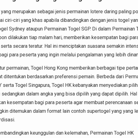
 yang merupakan sebagai jenis permainan lotere daring paling po
 ciri-ciri yang khas apabila dibandingkan dengan jenis togel yan
ogel Sydney ataupun Permainan Togel SGP. Di dalam Permainan 
pon dilakukan tiap malam hari, memberikan kesempatan bagi par
t serta secara teratur. Hal ini menciptakan suasana semakin inten
agi para peserta yang ingin melalui pengalaman yang lebih dina
ktur permainan, Togel Hong Kong memberikan berbagai tipe perta
t ditentukan berdasarkan preferensi pemain. Berbeda dari Perm
 serta Togel Singapura, Togel HK kebanyakan menyediakan pilih
 sedangkan dalam angka yang bisa dipilih yang dapat dipilih. Hal 
n kesempatan bagi para peserta agar membuat perencanaan sen
kin ditemukan dalam format lain contoh supertogel yang yang le
rdisasi.
embandingkan keunggulan dan kelemahan, Permainan Togel HK