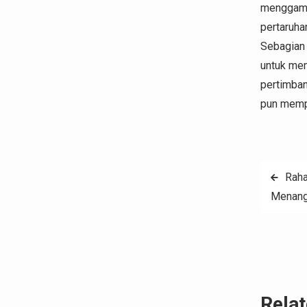
menggamba
pertaruha
Sebagian 
untuk mem
pertimban
pun mempu
Post
Raha
Menan
navig
Relat