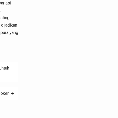
ariasi
.
enting
 dijadikan
apura yang
Untuk
Poker