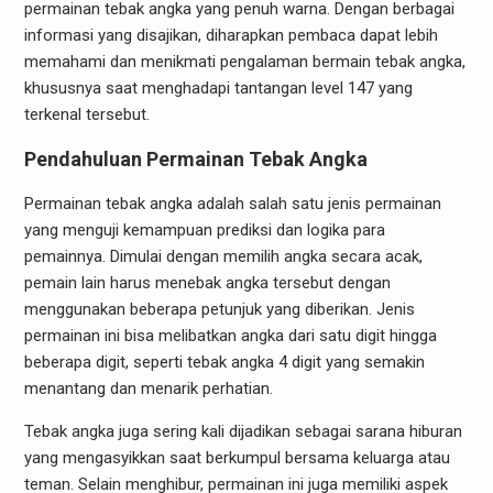
permainan tebak angka yang penuh warna. Dengan berbagai
informasi yang disajikan, diharapkan pembaca dapat lebih
memahami dan menikmati pengalaman bermain tebak angka,
khususnya saat menghadapi tantangan level 147 yang
terkenal tersebut.
Pendahuluan Permainan Tebak Angka
Permainan tebak angka adalah salah satu jenis permainan
yang menguji kemampuan prediksi dan logika para
pemainnya. Dimulai dengan memilih angka secara acak,
pemain lain harus menebak angka tersebut dengan
menggunakan beberapa petunjuk yang diberikan. Jenis
permainan ini bisa melibatkan angka dari satu digit hingga
beberapa digit, seperti tebak angka 4 digit yang semakin
menantang dan menarik perhatian.
Tebak angka juga sering kali dijadikan sebagai sarana hiburan
yang mengasyikkan saat berkumpul bersama keluarga atau
teman. Selain menghibur, permainan ini juga memiliki aspek