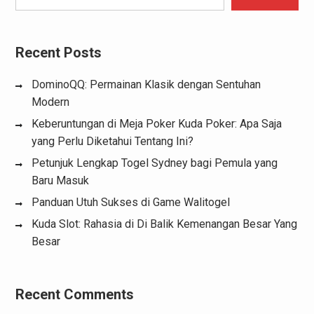
Recent Posts
DominoQQ: Permainan Klasik dengan Sentuhan
Modern
Keberuntungan di Meja Poker Kuda Poker: Apa Saja
yang Perlu Diketahui Tentang Ini?
Petunjuk Lengkap Togel Sydney bagi Pemula yang
Baru Masuk
Panduan Utuh Sukses di Game Walitogel
Kuda Slot: Rahasia di Di Balik Kemenangan Besar Yang
Besar
Recent Comments