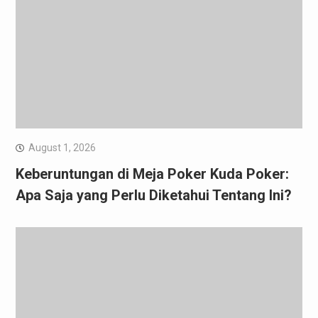
August 1, 2026
Keberuntungan di Meja Poker Kuda Poker:
Apa Saja yang Perlu Diketahui Tentang Ini?