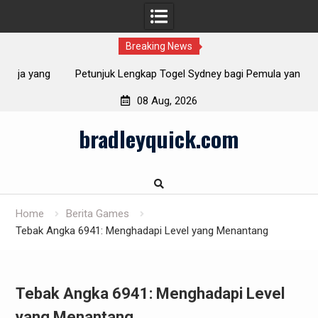
Breaking News
ang
Petunjuk Lengkap Togel Sydney bagi Pemula yang Baru
Masuk
08 Aug, 2026
Skip
bradleyquick.com
to
content
Home
Berita Games
Tebak Angka 6941: Menghadapi Level yang Menantang
Tebak Angka 6941: Menghadapi Level
yang Menantang