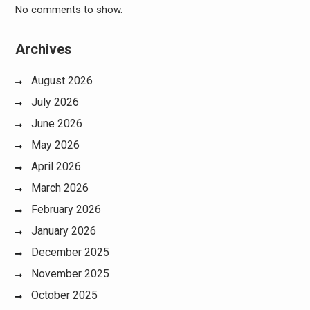
No comments to show.
Archives
August 2026
July 2026
June 2026
May 2026
April 2026
March 2026
February 2026
January 2026
December 2025
November 2025
October 2025