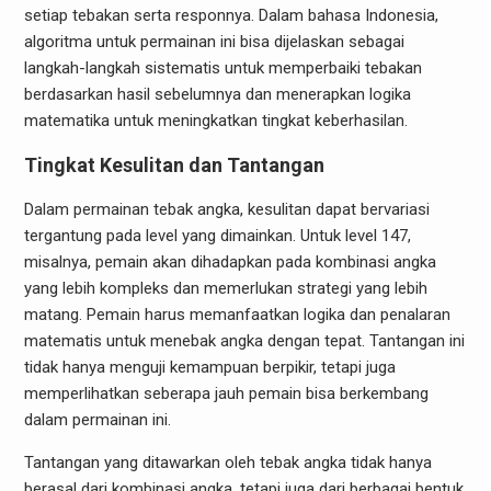
setiap tebakan serta responnya. Dalam bahasa Indonesia,
algoritma untuk permainan ini bisa dijelaskan sebagai
langkah-langkah sistematis untuk memperbaiki tebakan
berdasarkan hasil sebelumnya dan menerapkan logika
matematika untuk meningkatkan tingkat keberhasilan.
Tingkat Kesulitan dan Tantangan
Dalam permainan tebak angka, kesulitan dapat bervariasi
tergantung pada level yang dimainkan. Untuk level 147,
misalnya, pemain akan dihadapkan pada kombinasi angka
yang lebih kompleks dan memerlukan strategi yang lebih
matang. Pemain harus memanfaatkan logika dan penalaran
matematis untuk menebak angka dengan tepat. Tantangan ini
tidak hanya menguji kemampuan berpikir, tetapi juga
memperlihatkan seberapa jauh pemain bisa berkembang
dalam permainan ini.
Tantangan yang ditawarkan oleh tebak angka tidak hanya
berasal dari kombinasi angka, tetapi juga dari berbagai bentuk