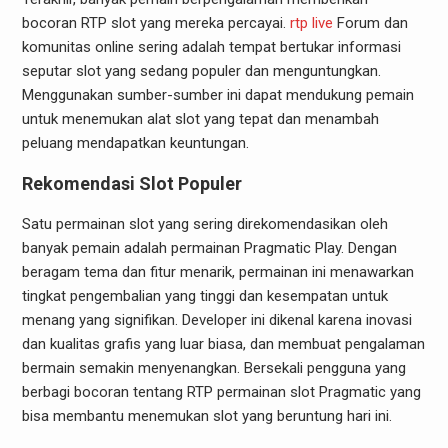
bocoran RTP slot yang mereka percayai.
rtp live
Forum dan
komunitas online sering adalah tempat bertukar informasi
seputar slot yang sedang populer dan menguntungkan.
Menggunakan sumber-sumber ini dapat mendukung pemain
untuk menemukan alat slot yang tepat dan menambah
peluang mendapatkan keuntungan.
Rekomendasi Slot Populer
Satu permainan slot yang sering direkomendasikan oleh
banyak pemain adalah permainan Pragmatic Play. Dengan
beragam tema dan fitur menarik, permainan ini menawarkan
tingkat pengembalian yang tinggi dan kesempatan untuk
menang yang signifikan. Developer ini dikenal karena inovasi
dan kualitas grafis yang luar biasa, dan membuat pengalaman
bermain semakin menyenangkan. Bersekali pengguna yang
berbagi bocoran tentang RTP permainan slot Pragmatic yang
bisa membantu menemukan slot yang beruntung hari ini.