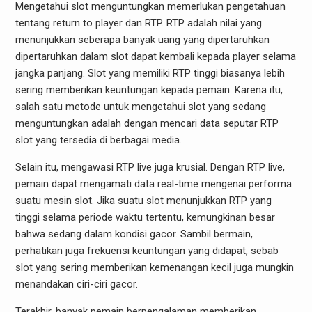
Mengetahui slot menguntungkan memerlukan pengetahuan
tentang return to player dan RTP. RTP adalah nilai yang
menunjukkan seberapa banyak uang yang dipertaruhkan
dipertaruhkan dalam slot dapat kembali kepada player selama
jangka panjang. Slot yang memiliki RTP tinggi biasanya lebih
sering memberikan keuntungan kepada pemain. Karena itu,
salah satu metode untuk mengetahui slot yang sedang
menguntungkan adalah dengan mencari data seputar RTP
slot yang tersedia di berbagai media.
Selain itu, mengawasi RTP live juga krusial. Dengan RTP live,
pemain dapat mengamati data real-time mengenai performa
suatu mesin slot. Jika suatu slot menunjukkan RTP yang
tinggi selama periode waktu tertentu, kemungkinan besar
bahwa sedang dalam kondisi gacor. Sambil bermain,
perhatikan juga frekuensi keuntungan yang didapat, sebab
slot yang sering memberikan kemenangan kecil juga mungkin
menandakan ciri-ciri gacor.
Terakhir, banyak pemain berpengalaman memberikan