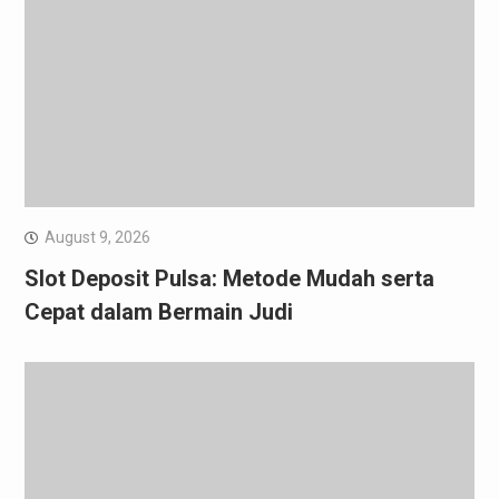
August 9, 2026
Slot Deposit Pulsa: Metode Mudah serta
Cepat dalam Bermain Judi