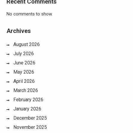
Recent Comments
No comments to show.
Archives
August 2026
July 2026
June 2026
May 2026
April 2026
March 2026
February 2026
January 2026
December 2025
November 2025