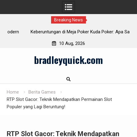
Breaking News
n
Keberuntungan di Meja Poker Kuda Poker: Apa Saja yang
Perlu Diketahui Tentang Ini?
10 Aug, 2026
Skip
bradleyquick.com
to
content
Home
Berita Games
RTP Slot Gacor: Teknik Mendapatkan Permainan Slot
Populer yang Lagi Beruntung!
RTP Slot Gacor: Teknik Mendapatkan