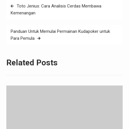
Post
Toto Jenius: Cara Analisis Cerdas Membawa
navigation
Kemenangan
Panduan Untuk Memulai Permainan Kudapoker untuk
Para Pemula
Related Posts