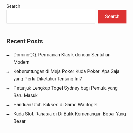
Search
Search
Recent Posts
DominoQQ: Permainan Klasik dengan Sentuhan
Modern
Keberuntungan di Meja Poker Kuda Poker: Apa Saja
yang Perlu Diketahui Tentang Ini?
Petunjuk Lengkap Togel Sydney bagi Pemula yang
Baru Masuk
Panduan Utuh Sukses di Game Walitogel
Kuda Slot: Rahasia di Di Balik Kemenangan Besar Yang
Besar