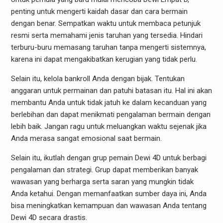
penting untuk mengerti kaidah dasar dan cara bermain
dengan benar. Sempatkan waktu untuk membaca petunjuk
resmi serta memahami jenis taruhan yang tersedia. Hindari
terburu-buru memasang taruhan tanpa mengerti sistemnya,
karena ini dapat mengakibatkan kerugian yang tidak perlu.
Selain itu, kelola bankroll Anda dengan bijak. Tentukan
anggaran untuk permainan dan patuhi batasan itu. Hal ini akan
membantu Anda untuk tidak jatuh ke dalam kecanduan yang
berlebihan dan dapat menikmati pengalaman bermain dengan
lebih baik. Jangan ragu untuk meluangkan waktu sejenak jika
Anda merasa sangat emosional saat bermain.
Selain itu, ikutlah dengan grup pemain Dewi 4D untuk berbagi
pengalaman dan strategi. Grup dapat memberikan banyak
wawasan yang berharga serta saran yang mungkin tidak
Anda ketahui. Dengan memanfaatkan sumber daya ini, Anda
bisa meningkatkan kemampuan dan wawasan Anda tentang
Dewi 4D secara drastis.