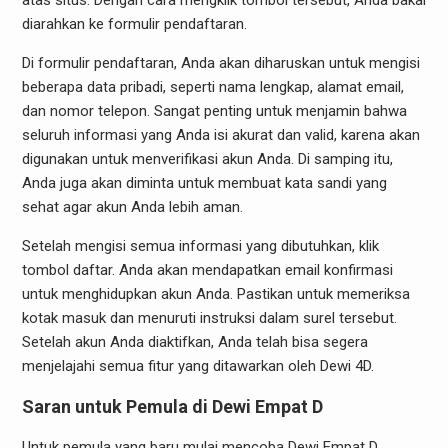
atas situs. Dengan cara mengklik tombol tersebut, Anda bakal
diarahkan ke formulir pendaftaran.
Di formulir pendaftaran, Anda akan diharuskan untuk mengisi
beberapa data pribadi, seperti nama lengkap, alamat email,
dan nomor telepon. Sangat penting untuk menjamin bahwa
seluruh informasi yang Anda isi akurat dan valid, karena akan
digunakan untuk menverifikasi akun Anda. Di samping itu,
Anda juga akan diminta untuk membuat kata sandi yang
sehat agar akun Anda lebih aman.
Setelah mengisi semua informasi yang dibutuhkan, klik
tombol daftar. Anda akan mendapatkan email konfirmasi
untuk menghidupkan akun Anda. Pastikan untuk memeriksa
kotak masuk dan menuruti instruksi dalam surel tersebut.
Setelah akun Anda diaktifkan, Anda telah bisa segera
menjelajahi semua fitur yang ditawarkan oleh Dewi 4D.
Saran untuk Pemula di Dewi Empat D
Untuk pemula yang baru mulai mencoba Dewi Empat D,