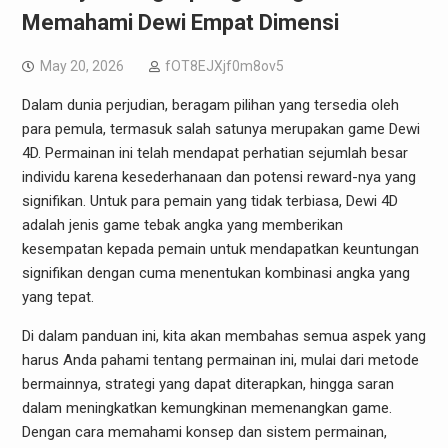
Memahami Dewi Empat Dimensi
May 20, 2026
fOT8EJXjf0m8ov5
Dalam dunia perjudian, beragam pilihan yang tersedia oleh
para pemula, termasuk salah satunya merupakan game Dewi
4D. Permainan ini telah mendapat perhatian sejumlah besar
individu karena kesederhanaan dan potensi reward-nya yang
signifikan. Untuk para pemain yang tidak terbiasa, Dewi 4D
adalah jenis game tebak angka yang memberikan
kesempatan kepada pemain untuk mendapatkan keuntungan
signifikan dengan cuma menentukan kombinasi angka yang
yang tepat.
Di dalam panduan ini, kita akan membahas semua aspek yang
harus Anda pahami tentang permainan ini, mulai dari metode
bermainnya, strategi yang dapat diterapkan, hingga saran
dalam meningkatkan kemungkinan memenangkan game.
Dengan cara memahami konsep dan sistem permainan,