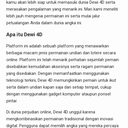
kamu akan lebih siap untuk memasuki dunia Dewi 4D serta
merasakan pengalaman yang menarik ini. Mari kami meneliti
lebih jauh mengenai permainan ini serta mulai jalur
petualangan Anda dalam dunia angka ini.
Apa itu Dewi 4D
Platform ini adalah sebuah platform yang menawarkan
berbagai macam jenis permainan undian dan lotere secara
online. Platform ini telah menarik perhatian sejumlah pemain
disebabkan kemudahan aksesnya serta ragam permainan
yang disediakan. Dengan memanfaatkan menggunakan
teknologi terkini, Dewi 4D memungkinkan pemain untuk ikut
serta dalam undian kapan saja dan setiap tempat, cukup
dengan menggunakan gadget komputer ataupun ponsel
pintar.
Di dunia perjudian online, Dewi 4D unggul karena
mengkombinasikan permainan tradisional dengan inovasi
digital. Pengguna dapat memilih angka yang mereka percaya