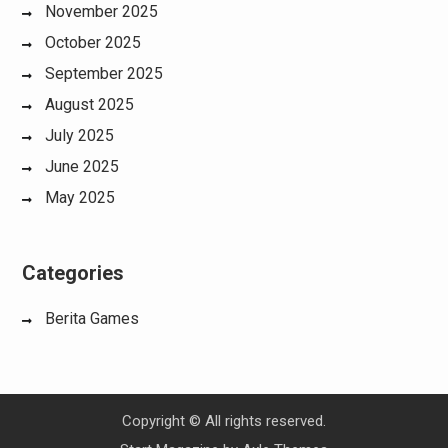
November 2025
October 2025
September 2025
August 2025
July 2025
June 2025
May 2025
Categories
Berita Games
Copyright © All rights reserved.