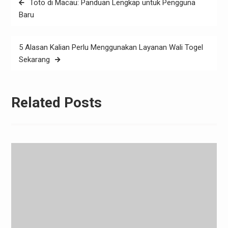
Toto di Macau: Panduan Lengkap untuk Pengguna
navigation
Baru
5 Alasan Kalian Perlu Menggunakan Layanan Wali Togel
Sekarang
Related Posts