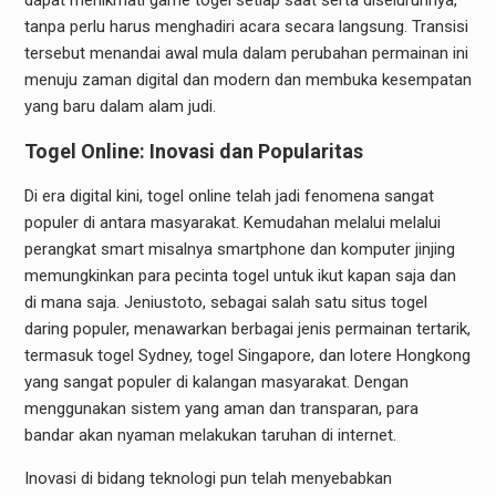
dapat menikmati game togel setiap saat serta diseluruhnya,
tanpa perlu harus menghadiri acara secara langsung. Transisi
tersebut menandai awal mula dalam perubahan permainan ini
menuju zaman digital dan modern dan membuka kesempatan
yang baru dalam alam judi.
Togel Online: Inovasi dan Popularitas
Di era digital kini, togel online telah jadi fenomena sangat
populer di antara masyarakat. Kemudahan melalui melalui
perangkat smart misalnya smartphone dan komputer jinjing
memungkinkan para pecinta togel untuk ikut kapan saja dan
di mana saja. Jeniustoto, sebagai salah satu situs togel
daring populer, menawarkan berbagai jenis permainan tertarik,
termasuk togel Sydney, togel Singapore, dan lotere Hongkong
yang sangat populer di kalangan masyarakat. Dengan
menggunakan sistem yang aman dan transparan, para
bandar akan nyaman melakukan taruhan di internet.
Inovasi di bidang teknologi pun telah menyebabkan