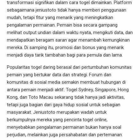
transformasi signifikan dalam cara togel dimainkan. Platform
sebagaimana jeniustoto tidak hanya memberi penggunaan
mudah, tetapi fitur yang menarik yang meningkatkan
pengalaman permainan. Pemain bisa secara gampang
melihat output undian dalam waktu nyata, mengikuti data, dan
mendapatkan beragam saran agar menambah kemungkinan
mereka. Di samping itu, promosi dan bonus yang menarik
menjadi daya tarik tambahan bagi para pemula dan lama.
Popularitas togel daring berasal dari pertumbuhan komunitas
pemain yang bertukar data dan strategi. Forum dan
komunitas di sosial media semakin membuat hubungan di
antara pemain menjadi aktif. Togel Sydney, Singapore, Hong
Kong, dan Toto Macau sekarang tidak hanya jadi aktivitas,
tetapi juga bagian dari gaya hidup sosial untuk sebagian
masyarakat. Jeniustoto merupakan wadah untuk
berkumpulnya mereka yang pencinta togel online,
menyebabkan pengalaman permainan bukan hanya soal
perjudian, melainkan juga persahabatan dan pertemanan.