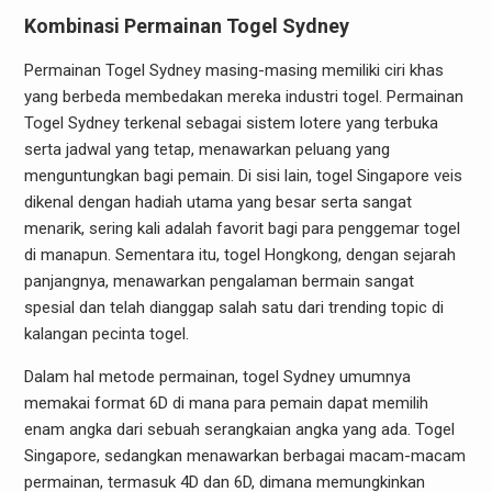
Kombinasi Permainan Togel Sydney
Permainan Togel Sydney masing-masing memiliki ciri khas
yang berbeda membedakan mereka industri togel. Permainan
Togel Sydney terkenal sebagai sistem lotere yang terbuka
serta jadwal yang tetap, menawarkan peluang yang
menguntungkan bagi pemain. Di sisi lain, togel Singapore veis
dikenal dengan hadiah utama yang besar serta sangat
menarik, sering kali adalah favorit bagi para penggemar togel
di manapun. Sementara itu, togel Hongkong, dengan sejarah
panjangnya, menawarkan pengalaman bermain sangat
spesial dan telah dianggap salah satu dari trending topic di
kalangan pecinta togel.
Dalam hal metode permainan, togel Sydney umumnya
memakai format 6D di mana para pemain dapat memilih
enam angka dari sebuah serangkaian angka yang ada. Togel
Singapore, sedangkan menawarkan berbagai macam-macam
permainan, termasuk 4D dan 6D, dimana memungkinkan