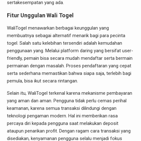
sertakesempatan yang ada.
Fitur Unggulan Wali Togel
WaliTogel menawarkan berbagai keunggulan yang
membuatnya sebagai alternatif menarik bagi para pecinta
togel. Salah satu kelebihan tersendiri adalah kemudahan
penggunaan yang. Melalui platform daring yang bersifat user-
friendly, pemain bisa secara mudah mendaftar serta bermain
permainan dengan masalah. Proses pendaftaran yang cepat
serta sederhana memastikan bahwa siapa saja, terlebih bagi
pemula, bisa ikut secara rintangan.
Selain itu, WaliTogel terkenal karena mekanisme pembayaran
yang aman dan aman. Pengguna tidak perlu cemas perihal
keamanan, karena semua transaksi dilindungi dengan
teknologi pengaman modern. Hal ini memberikan rasa
percaya diri kepada pengguna saat melakukan deposit
ataupun penarikan profit. Dengan ragam cara transaksi yang
disediakan, kenyamanan pengguna selalu menjadi fokus