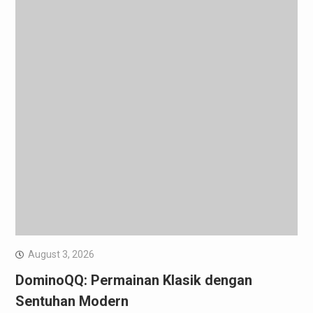
August 3, 2026
DominoQQ: Permainan Klasik dengan
Sentuhan Modern