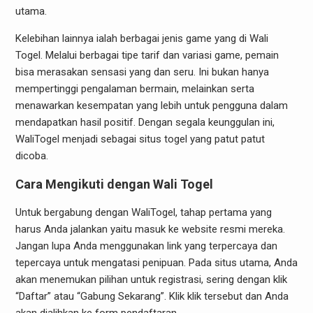
utama.
Kelebihan lainnya ialah berbagai jenis game yang di Wali
Togel. Melalui berbagai tipe tarif dan variasi game, pemain
bisa merasakan sensasi yang dan seru. Ini bukan hanya
mempertinggi pengalaman bermain, melainkan serta
menawarkan kesempatan yang lebih untuk pengguna dalam
mendapatkan hasil positif. Dengan segala keunggulan ini,
WaliTogel menjadi sebagai situs togel yang patut patut
dicoba.
Cara Mengikuti dengan Wali Togel
Untuk bergabung dengan WaliTogel, tahap pertama yang
harus Anda jalankan yaitu masuk ke website resmi mereka.
Jangan lupa Anda menggunakan link yang terpercaya dan
tepercaya untuk mengatasi penipuan. Pada situs utama, Anda
akan menemukan pilihan untuk registrasi, sering dengan klik
“Daftar” atau “Gabung Sekarang”. Klik klik tersebut dan Anda