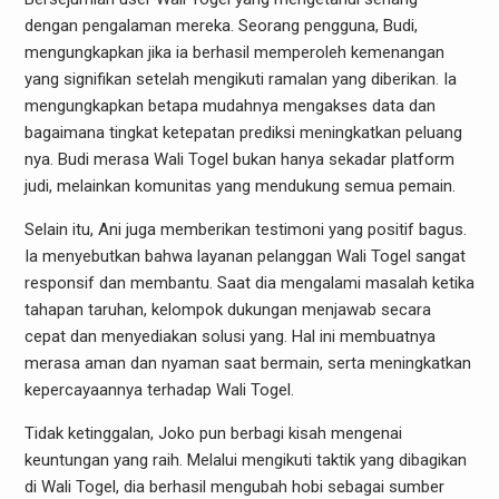
dengan pengalaman mereka. Seorang pengguna, Budi,
mengungkapkan jika ia berhasil memperoleh kemenangan
yang signifikan setelah mengikuti ramalan yang diberikan. Ia
mengungkapkan betapa mudahnya mengakses data dan
bagaimana tingkat ketepatan prediksi meningkatkan peluang
nya. Budi merasa Wali Togel bukan hanya sekadar platform
judi, melainkan komunitas yang mendukung semua pemain.
Selain itu, Ani juga memberikan testimoni yang positif bagus.
Ia menyebutkan bahwa layanan pelanggan Wali Togel sangat
responsif dan membantu. Saat dia mengalami masalah ketika
tahapan taruhan, kelompok dukungan menjawab secara
cepat dan menyediakan solusi yang. Hal ini membuatnya
merasa aman dan nyaman saat bermain, serta meningkatkan
kepercayaannya terhadap Wali Togel.
Tidak ketinggalan, Joko pun berbagi kisah mengenai
keuntungan yang raih. Melalui mengikuti taktik yang dibagikan
di Wali Togel, dia berhasil mengubah hobi sebagai sumber