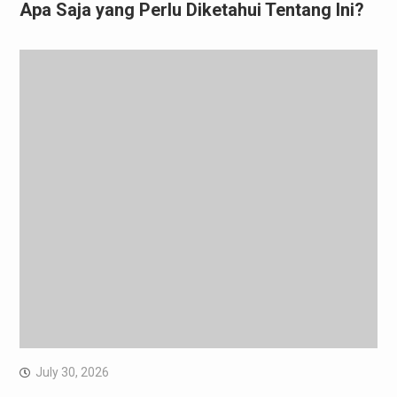
Apa Saja yang Perlu Diketahui Tentang Ini?
July 30, 2026