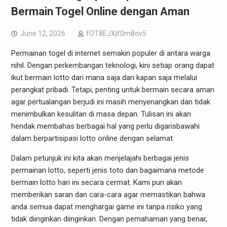
Bermain Togel Online dengan Aman
June 12, 2026
fOT8EJXjf0m8ov5
Permainan togel di internet semakin populer di antara warga
nihil. Dengan perkembangan teknologi, kini setiap orang dapat
ikut bermain lotto dari mana saja dan kapan saja melalui
perangkat pribadi. Tetapi, penting untuk bermain secara aman
agar pertualangan berjudi ini masih menyenangkan dan tidak
menimbulkan kesulitan di masa depan. Tulisan ini akan
hendak membahas berbagai hal yang perlu digarisbawahi
dalam berpartisipasi lotto online dengan selamat.
Dalam petunjuk ini kita akan menjelajahi berbagai jenis
permainan lotto, seperti jenis toto dan bagaimana metode
bermain lotto hari ini secara cermat. Kami pun akan
memberikan saran dan cara-cara agar memastikan bahwa
anda semua dapat menghargai game ini tanpa risiko yang
tidak diinginkan diinginkan. Dengan pemahaman yang benar,