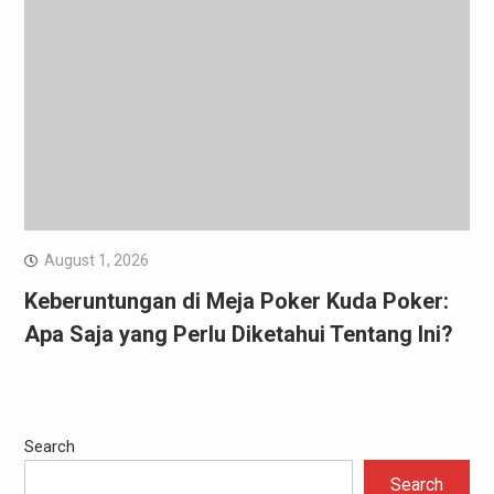
August 1, 2026
Keberuntungan di Meja Poker Kuda Poker:
Apa Saja yang Perlu Diketahui Tentang Ini?
Search
Search