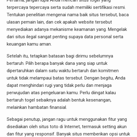
Pertama, jangan lupa Anda mencari situs togel yang
terpercaya tepercaya serta sudah memiliki sertifikasi resmi.
Tentukan penelitian mengenai nama baik situs tersebut, baca
ulasan pemain lain, dan cek apakah website tersebut
menyediakan adanya mekanisme keamanan yang. Mengelak
dari situs ilegal sangat penting supaya data personal serta
keuangan kamu aman.
Setelah itu, tetapkan batasan bagi dirimu sebelumnya
bertaruh. Pilih berapa banyak dana yang siap untuk
dipertaruhkan dalam satu waktu bertaruh dan komitmen
untuk tidak melampaui batas tersebut. Dengan begitu, Anda
dapat menghindari rugi yang tidak perlu dan menjaga
perwujudan atas pengeluaran kamu. Perlu diingat kalau
bertaruh togel sebaiknya adalah bentuk kesenangan,
melainkan hambatan finansial.
Sebagai penutup, jangan ragu untuk menggunakan fitur yang
disediakan oleh situs toto di Internet, termasuk setting akun
dan fitur yang responsif. Banyak situs memberikan opsi untuk