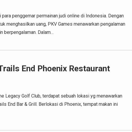
i para penggemar permainan judi online di Indonesia. Dengan
untuk menghasilkan uang, PKV Games menawarkan pengalaman
in berpengalaman. Dalam…
 Trails End Phoenix Restaurant
e Legacy Golf Club, terdapat sebuah lokasi yg menawarkan
ils End Bar & Grill. Berlokasi di Phoenix, tempat makan ini