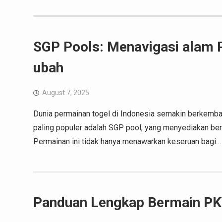
SGP Pools: Menavigasi alam 
ubah
August 7, 2025
Dunia permainan togel di Indonesia semakin berkemba
paling populer adalah SGP pool, yang menyediakan bera
Permainan ini tidak hanya menawarkan keseruan bagi…
Panduan Lengkap Bermain PK