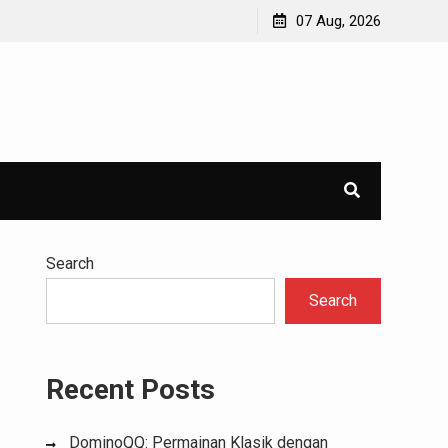
DominoQQ: Permainan Klasik dengan Sentuhan
07 Aug, 2026
Modern
Search
Search
Recent Posts
DominoQQ: Permainan Klasik dengan