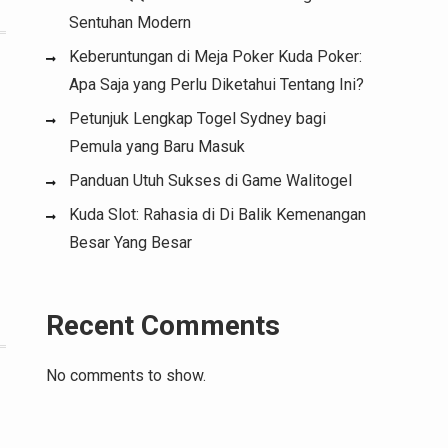
Sentuhan Modern
Keberuntungan di Meja Poker Kuda Poker:
Apa Saja yang Perlu Diketahui Tentang Ini?
Petunjuk Lengkap Togel Sydney bagi
Pemula yang Baru Masuk
Panduan Utuh Sukses di Game Walitogel
Kuda Slot: Rahasia di Di Balik Kemenangan
Besar Yang Besar
Recent Comments
No comments to show.