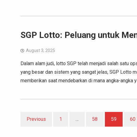
SGP Lotto: Peluang untuk Men
August 3, 2025
Dalam alam judi, lotto SGP telah menjadi salah satu 
yang besar dan sistem yang sangat jelas, SGP Lotto m
memberikan saat mendebarkan di mana angka-angka 
Posts
Previous
1
…
58
59
60
pagination