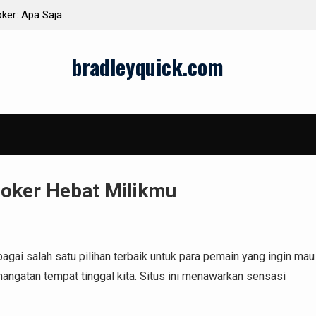
Pemula yang Baru
Panduan Utuh Sukses di Game Walitogel
bradleyquick.com
Poker Hebat Milikmu
bagai salah satu pilihan terbaik untuk para pemain yang ingin mau
ngatan tempat tinggal kita. Situs ini menawarkan sensasi