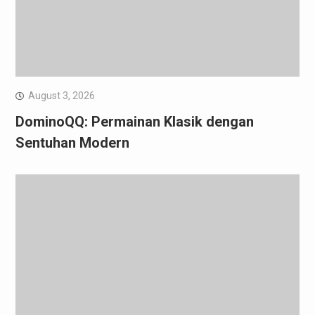
August 3, 2026
DominoQQ: Permainan Klasik dengan
Sentuhan Modern