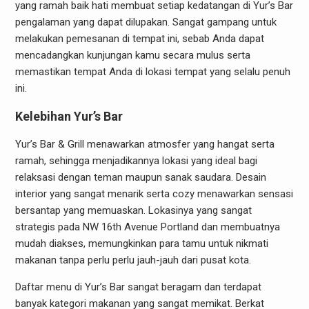
yang ramah baik hati membuat setiap kedatangan di Yur’s Bar
pengalaman yang dapat dilupakan. Sangat gampang untuk
melakukan pemesanan di tempat ini, sebab Anda dapat
mencadangkan kunjungan kamu secara mulus serta
memastikan tempat Anda di lokasi tempat yang selalu penuh
ini.
Kelebihan Yur’s Bar
Yur’s Bar & Grill menawarkan atmosfer yang hangat serta
ramah, sehingga menjadikannya lokasi yang ideal bagi
relaksasi dengan teman maupun sanak saudara. Desain
interior yang sangat menarik serta cozy menawarkan sensasi
bersantap yang memuaskan. Lokasinya yang sangat
strategis pada NW 16th Avenue Portland dan membuatnya
mudah diakses, memungkinkan para tamu untuk nikmati
makanan tanpa perlu perlu jauh-jauh dari pusat kota.
Daftar menu di Yur’s Bar sangat beragam dan terdapat
banyak kategori makanan yang sangat memikat. Berkat