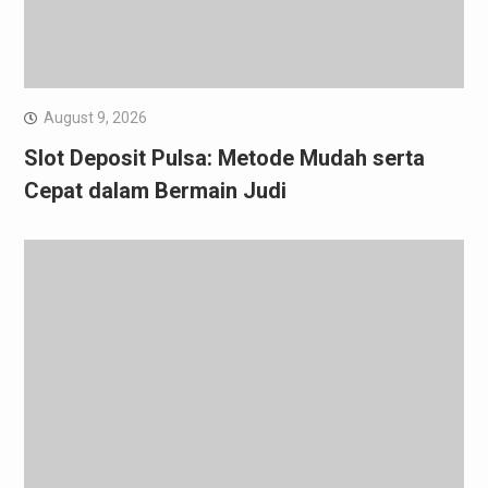
August 9, 2026
Slot Deposit Pulsa: Metode Mudah serta
Cepat dalam Bermain Judi