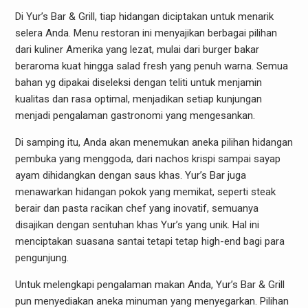
Di Yur’s Bar & Grill, tiap hidangan diciptakan untuk menarik
selera Anda. Menu restoran ini menyajikan berbagai pilihan
dari kuliner Amerika yang lezat, mulai dari burger bakar
beraroma kuat hingga salad fresh yang penuh warna. Semua
bahan yg dipakai diseleksi dengan teliti untuk menjamin
kualitas dan rasa optimal, menjadikan setiap kunjungan
menjadi pengalaman gastronomi yang mengesankan.
Di samping itu, Anda akan menemukan aneka pilihan hidangan
pembuka yang menggoda, dari nachos krispi sampai sayap
ayam dihidangkan dengan saus khas. Yur’s Bar juga
menawarkan hidangan pokok yang memikat, seperti steak
berair dan pasta racikan chef yang inovatif, semuanya
disajikan dengan sentuhan khas Yur’s yang unik. Hal ini
menciptakan suasana santai tetapi tetap high-end bagi para
pengunjung.
Untuk melengkapi pengalaman makan Anda, Yur’s Bar & Grill
pun menyediakan aneka minuman yang menyegarkan. Pilihan