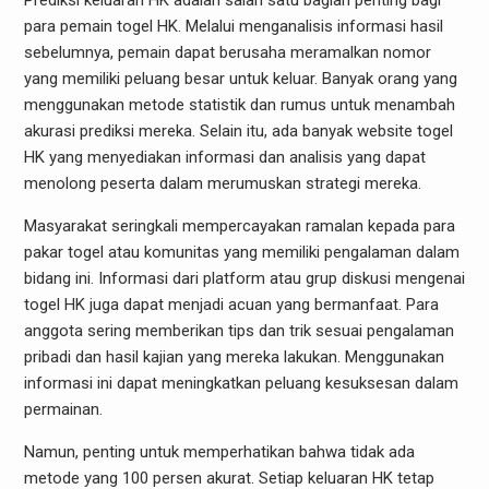
Prediksi keluaran HK adalah salah satu bagian penting bagi
para pemain togel HK. Melalui menganalisis informasi hasil
sebelumnya, pemain dapat berusaha meramalkan nomor
yang memiliki peluang besar untuk keluar. Banyak orang yang
menggunakan metode statistik dan rumus untuk menambah
akurasi prediksi mereka. Selain itu, ada banyak website togel
HK yang menyediakan informasi dan analisis yang dapat
menolong peserta dalam merumuskan strategi mereka.
Masyarakat seringkali mempercayakan ramalan kepada para
pakar togel atau komunitas yang memiliki pengalaman dalam
bidang ini. Informasi dari platform atau grup diskusi mengenai
togel HK juga dapat menjadi acuan yang bermanfaat. Para
anggota sering memberikan tips dan trik sesuai pengalaman
pribadi dan hasil kajian yang mereka lakukan. Menggunakan
informasi ini dapat meningkatkan peluang kesuksesan dalam
permainan.
Namun, penting untuk memperhatikan bahwa tidak ada
metode yang 100 persen akurat. Setiap keluaran HK tetap