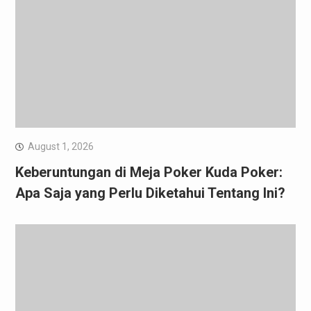
August 1, 2026
Keberuntungan di Meja Poker Kuda Poker:
Apa Saja yang Perlu Diketahui Tentang Ini?