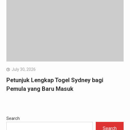
July 30, 2026
Petunjuk Lengkap Togel Sydney bagi
Pemula yang Baru Masuk
Search
Search