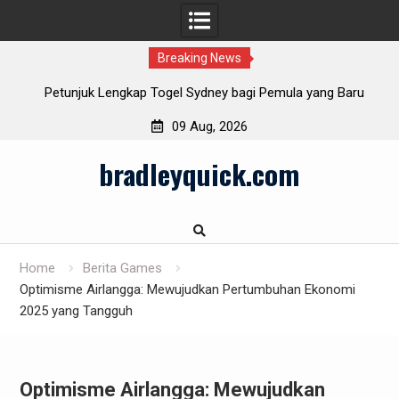
Breaking News
ang
Petunjuk Lengkap Togel Sydney bagi Pemula yang Baru
Masuk
09 Aug, 2026
Skip
bradleyquick.com
to
content
Home
Berita Games
Optimisme Airlangga: Mewujudkan Pertumbuhan Ekonomi
2025 yang Tangguh
Optimisme Airlangga: Mewujudkan