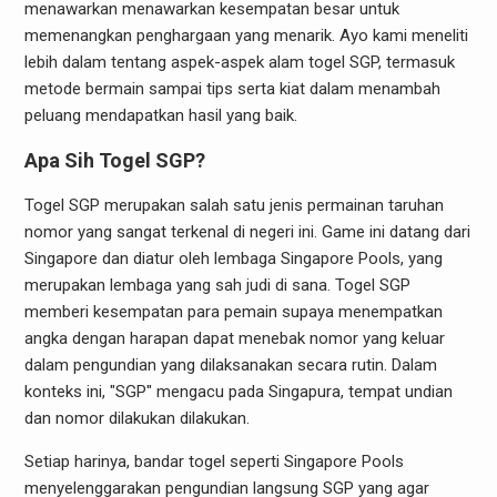
menawarkan menawarkan kesempatan besar untuk
memenangkan penghargaan yang menarik. Ayo kami meneliti
lebih dalam tentang aspek-aspek alam togel SGP, termasuk
metode bermain sampai tips serta kiat dalam menambah
peluang mendapatkan hasil yang baik.
Apa Sih Togel SGP?
Togel SGP merupakan salah satu jenis permainan taruhan
nomor yang sangat terkenal di negeri ini. Game ini datang dari
Singapore dan diatur oleh lembaga Singapore Pools, yang
merupakan lembaga yang sah judi di sana. Togel SGP
memberi kesempatan para pemain supaya menempatkan
angka dengan harapan dapat menebak nomor yang keluar
dalam pengundian yang dilaksanakan secara rutin. Dalam
konteks ini, "SGP" mengacu pada Singapura, tempat undian
dan nomor dilakukan dilakukan.
Setiap harinya, bandar togel seperti Singapore Pools
menyelenggarakan pengundian langsung SGP yang agar