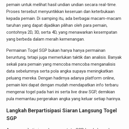
pemain untuk melihat hasil undian undian secara real-time.
Proses tersebut menyuntikkan keseruan dan keterbukaan
kepada pemain. Di samping itu, ada berbagai macam-macam
taruhan yang dapat dijadikan pilihan oleh para pemain,
contohnya 2D, 3D, serta 4D, yang menawarkan kesempatan
yang berbeda dalam meraih kemenangan.
Permainan Togel SGP bukan hanya hanya permainan
beruntung, tetapi juga memerlukan taktik dan analisis. Banyak
sekali para pemain yang mencoba mencoba menganalisis
data sebelumnya serta pola angka supaya meningkatkan
peluang mereka. Dengan hadirnya adanya platform online,
pemain kini dapat dengan mudah mendapatkan info terbaru
mengenai togel pada hari ini serta live draw SGP, demikian
pula memantau pergerakan angka yang keluar setiap harinya.
Langkah Berpartisipasi Siaran Langsung Togel
SGP