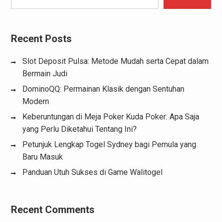
Recent Posts
Slot Deposit Pulsa: Metode Mudah serta Cepat dalam
Bermain Judi
DominoQQ: Permainan Klasik dengan Sentuhan
Modern
Keberuntungan di Meja Poker Kuda Poker: Apa Saja
yang Perlu Diketahui Tentang Ini?
Petunjuk Lengkap Togel Sydney bagi Pemula yang
Baru Masuk
Panduan Utuh Sukses di Game Walitogel
Recent Comments