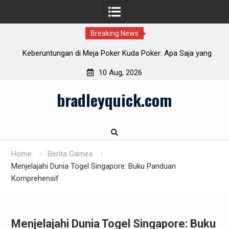
Breaking News
n
Keberuntungan di Meja Poker Kuda Poker: Apa Saja yang
Perlu Diketahui Tentang Ini?
10 Aug, 2026
Skip
bradleyquick.com
to
content
Home
Berita Games
Menjelajahi Dunia Togel Singapore: Buku Panduan
Komprehensif
Menjelajahi Dunia Togel Singapore: Buku