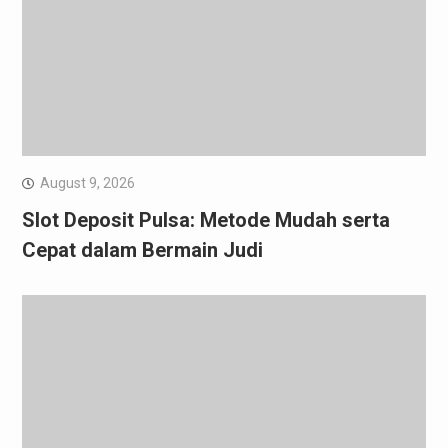
August 9, 2026
Slot Deposit Pulsa: Metode Mudah serta
Cepat dalam Bermain Judi