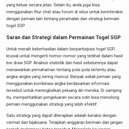
yang keluar secara jelas. Selain itu, anda juga bisa
menggunakan fitur chat atau forum di situs untuk berinteraksi
dengan pemain lain tentang peramalan dan strategi bermain
togel SGP.
Saran dan Strategi dalam Permainan Togel SGP
Untuk meraih keberhasilan dalam berpartisipasi togel SGP,
krusial untuk mengerti nomor-nomor yang terlihat dalam hasil
live draw SGP. Analisis statistik dari hasil sebelumnya dapat
menawarkan pemahaman tentang pola-pola tertentu atau
angka-angka yang sering muncul. Banyak sekali pemain yang
menggunakan kombinasi angka berdasarkan informasi
tersebut untuk meningkatkan peluang diri mereka. Di samping
itu, memperhatikan pengeluaran secara rutin bisa menolong
pemain menggunakan strategi yang lebih efektif.
Satu strategi yang dapat diterapkan adalah beraksi dengan
cermat dan bijaksana. Tetapkan anggaran bermain dan jangan