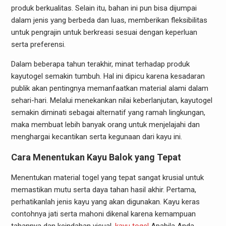
produk berkualitas. Selain itu, bahan ini pun bisa dijumpai
dalam jenis yang berbeda dan luas, memberikan fleksibilitas
untuk pengrajin untuk berkreasi sesuai dengan keperluan
serta preferensi.
Dalam beberapa tahun terakhir, minat terhadap produk
kayutogel semakin tumbuh. Hal ini dipicu karena kesadaran
publik akan pentingnya memanfaatkan material alami dalam
sehari-hari. Melalui menekankan nilai keberlanjutan, kayutogel
semakin diminati sebagai alternatif yang ramah lingkungan,
maka membuat lebih banyak orang untuk menjelajahi dan
menghargai kecantikan serta kegunaan dari kayu ini.
Cara Menentukan Kayu Balok yang Tepat
Menentukan material togel yang tepat sangat krusial untuk
memastikan mutu serta daya tahan hasil akhir. Pertama,
perhatikanlah jenis kayu yang akan digunakan. Kayu keras
contohnya jati serta mahoni dikenal karena kemampuan