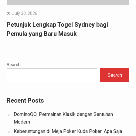
July 30, 2026
Petunjuk Lengkap Togel Sydney bagi
Pemula yang Baru Masuk
Search
Search
Recent Posts
DominoQQ: Permainan Klasik dengan Sentuhan
Modern
Keberuntungan di Meja Poker Kuda Poker: Apa Saja