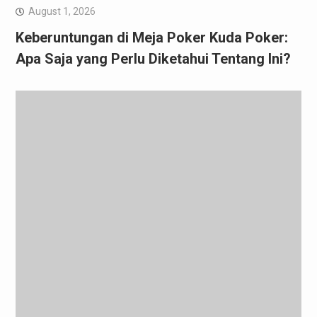
August 1, 2026
Keberuntungan di Meja Poker Kuda Poker:
Apa Saja yang Perlu Diketahui Tentang Ini?