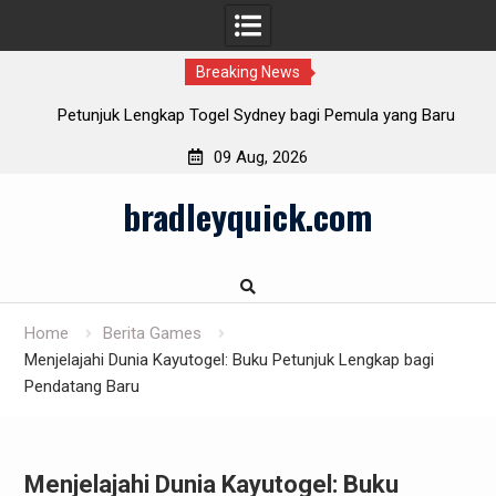
Breaking News
ang
Petunjuk Lengkap Togel Sydney bagi Pemula yang Baru
Masuk
09 Aug, 2026
Skip
bradleyquick.com
to
content
Home
Berita Games
Menjelajahi Dunia Kayutogel: Buku Petunjuk Lengkap bagi
Pendatang Baru
Menjelajahi Dunia Kayutogel: Buku