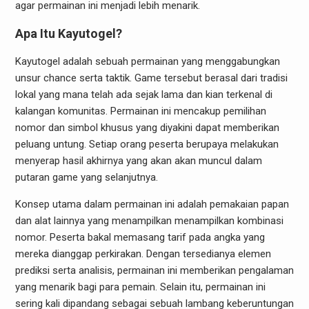
agar permainan ini menjadi lebih menarik.
Apa Itu Kayutogel?
Kayutogel adalah sebuah permainan yang menggabungkan
unsur chance serta taktik. Game tersebut berasal dari tradisi
lokal yang mana telah ada sejak lama dan kian terkenal di
kalangan komunitas. Permainan ini mencakup pemilihan
nomor dan simbol khusus yang diyakini dapat memberikan
peluang untung. Setiap orang peserta berupaya melakukan
menyerap hasil akhirnya yang akan akan muncul dalam
putaran game yang selanjutnya.
Konsep utama dalam permainan ini adalah pemakaian papan
dan alat lainnya yang menampilkan menampilkan kombinasi
nomor. Peserta bakal memasang tarif pada angka yang
mereka dianggap perkirakan. Dengan tersedianya elemen
prediksi serta analisis, permainan ini memberikan pengalaman
yang menarik bagi para pemain. Selain itu, permainan ini
sering kali dipandang sebagai sebuah lambang keberuntungan