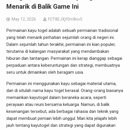
Menarik di Balik Game Ini
May 12, 2026
fOT8EJXjf0m8ov5
Permainan kayu togel adalah sebuah permainan tradisional
yang telah menarik perhatian sejumlah orang di negeri ini.
Dalam sejumlah tahun terakhir, permainan ini kian populer,
terutama di kalangan masyarakat yang mendambakan
hiburan dan tantangan. Permainan ini kerap dianggap sebagai
perpaduan antara keberuntungan dan strategi, membuatnya
seru untuk dimainkan oleh beragam usia.
Permainan ini menggunakan kayu sebagai material utama,
dan di situlah nama kayu togel berasal. Orang-orang biasanya
memainkan kayutogel dalam beraneka acara, seperti
perayaan atau reuni bersama keluarga. Namun, di balik
kesenangan tersebut, ada berbagai rahasia dan teknik yang
dapat membuat pemain lebih unggul. Mari kita jelajahi lebih
jauh tentang kayutogel dan strategi yang dapat digunakan