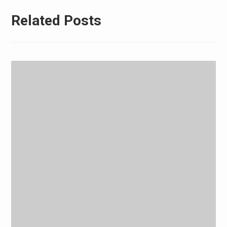
Related Posts