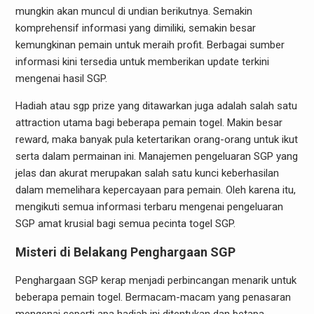
mungkin akan muncul di undian berikutnya. Semakin
komprehensif informasi yang dimiliki, semakin besar
kemungkinan pemain untuk meraih profit. Berbagai sumber
informasi kini tersedia untuk memberikan update terkini
mengenai hasil SGP.
Hadiah atau sgp prize yang ditawarkan juga adalah salah satu
attraction utama bagi beberapa pemain togel. Makin besar
reward, maka banyak pula ketertarikan orang-orang untuk ikut
serta dalam permainan ini. Manajemen pengeluaran SGP yang
jelas dan akurat merupakan salah satu kunci keberhasilan
dalam memelihara kepercayaan para pemain. Oleh karena itu,
mengikuti semua informasi terbaru mengenai pengeluaran
SGP amat krusial bagi semua pecinta togel SGP.
Misteri di Belakang Penghargaan SGP
Penghargaan SGP kerap menjadi perbincangan menarik untuk
beberapa pemain togel. Bermacam-macam yang penasaran