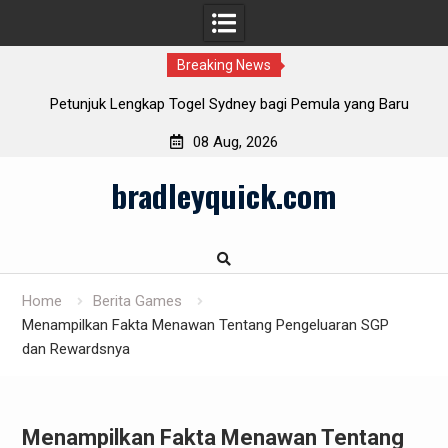
Breaking News
ang
Petunjuk Lengkap Togel Sydney bagi Pemula yang Baru
Masuk
08 Aug, 2026
Skip
bradleyquick.com
to
content
Home
Berita Games
Menampilkan Fakta Menawan Tentang Pengeluaran SGP
dan Rewardsnya
Menampilkan Fakta Menawan Tentang