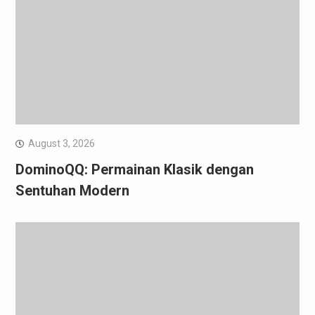
August 3, 2026
DominoQQ: Permainan Klasik dengan
Sentuhan Modern