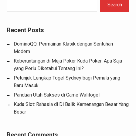
Search
Recent Posts
DominoQQ: Permainan Klasik dengan Sentuhan
Modern
Keberuntungan di Meja Poker Kuda Poker: Apa Saja
yang Perlu Diketahui Tentang Ini?
Petunjuk Lengkap Togel Sydney bagi Pemula yang
Baru Masuk
Panduan Utuh Sukses di Game Walitogel
Kuda Slot: Rahasia di Di Balik Kemenangan Besar Yang
Besar
Recent Comments