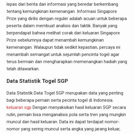
lepas dari berita dan informasi yang beredar berkembang
tentang kemungkinan kemenangan. Informasi Singapore
Prize yang dirilis dengan reguler adalah acuan untuk beberapa
peserta dalam membuat analisis dan taktik. Banyak yang
berpendapat bahwa melihat corak dari keluaran Singapore
Prize sebelumnya dapat menambah kemungkinan
kemenangan. Walaupun tidak sedikit kepastian, percaya ini
menambah semangat untuk sejumlah pencinta togel agar
terus bermain dan mengharapkan memenangkan hadiah yang
telah ditawarkan.
Data Statistik Togel SGP
Data Statistik Data Togel SGP merupakan data yang penting
bagi beberapa pemain serta pecinta togel di Indonesia.
keluaran sgp
Dengan menyaksikan hasil keluaran SGP secara
rutin, pemain bisa menganalisis pola serta tren yang mungkin
muncul dari hasil keluaran. Data ini dapat terdapat nomor-
nomor yang sering muncul serta angka yang jarang keluar,