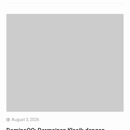
August 3, 2026