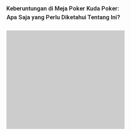
Keberuntungan di Meja Poker Kuda Poker:
Apa Saja yang Perlu Diketahui Tentang Ini?