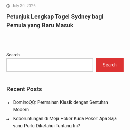
July 30, 2026
Petunjuk Lengkap Togel Sydney bagi
Pemula yang Baru Masuk
Search
Search
Recent Posts
DominoQQ: Permainan Klasik dengan Sentuhan
Modern
Keberuntungan di Meja Poker Kuda Poker: Apa Saja
yang Perlu Diketahui Tentang Ini?