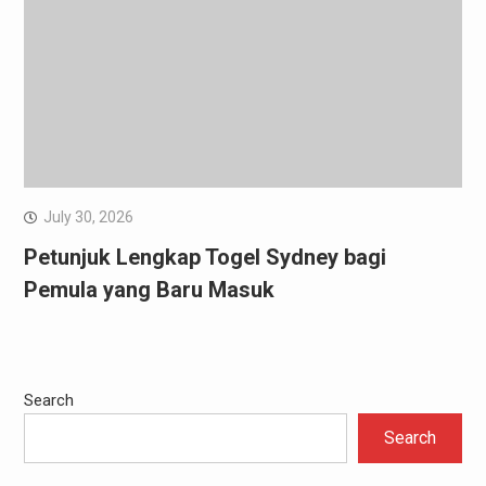
July 30, 2026
Petunjuk Lengkap Togel Sydney bagi
Pemula yang Baru Masuk
Search
Search