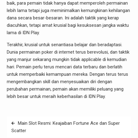
baik, para pemain tidak hanya dapat memperoleh permainan
lebih lama tetapi juga meminimalkan kemungkinan kehilangan
dana secara besar-besaran. Ini adalah taktik yang kerap
diacuhkan, tetapi amat krusial bagi kesuksesan jangka waktu
lama di IDN Play.
Terakhir, krusial untuk senantiasa belajar dan beradaptasi.
Dunia permainan poker di internet terus berevolusi, dan taktik
yang manjur sekarang mungkin tidak applicable di kemudian
hari. Pemain perlu terus mencari data terbaru dan berlatih
untuk memperbaiki kemampuan mereka. Dengan terus terus
mengembangkan skill dan menyesuaikan diri dengan
perubahan permainan, pemain akan memiliki peluang yang
lebih besar untuk meraih keberhasilan di IDN Play.
Post
Main Slot Resmi: Keajaiban Fortune Ace dan Super
navigation
Scatter