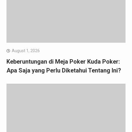
August 1, 2026
Keberuntungan di Meja Poker Kuda Poker:
Apa Saja yang Perlu Diketahui Tentang Ini?