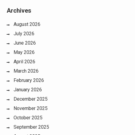
Archives
August 2026
July 2026
June 2026
May 2026
April 2026
March 2026
February 2026
January 2026
December 2025
November 2025
October 2025
September 2025