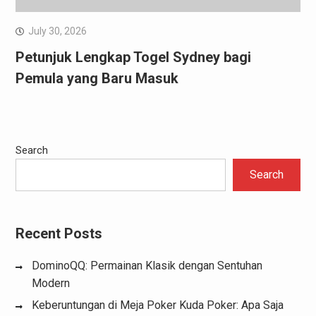
July 30, 2026
Petunjuk Lengkap Togel Sydney bagi
Pemula yang Baru Masuk
Search
Search
Recent Posts
DominoQQ: Permainan Klasik dengan Sentuhan
Modern
Keberuntungan di Meja Poker Kuda Poker: Apa Saja