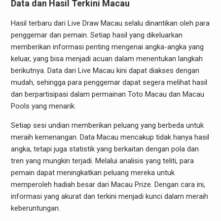
Data dan Hasil Terkini Macau
Hasil terbaru dari Live Draw Macau selalu dinantikan oleh para
penggemar dan pemain. Setiap hasil yang dikeluarkan
memberikan informasi penting mengenai angka-angka yang
keluar, yang bisa menjadi acuan dalam menentukan langkah
berikutnya. Data dari Live Macau kini dapat diakses dengan
mudah, sehingga para penggemar dapat segera melihat hasil
dan berpartisipasi dalam permainan Toto Macau dan Macau
Pools yang menarik.
Setiap sesi undian memberikan peluang yang berbeda untuk
meraih kemenangan. Data Macau mencakup tidak hanya hasil
angka, tetapi juga statistik yang berkaitan dengan pola dan
tren yang mungkin terjadi. Melalui analisis yang teliti, para
pemain dapat meningkatkan peluang mereka untuk
memperoleh hadiah besar dari Macau Prize. Dengan cara ini,
informasi yang akurat dan terkini menjadi kunci dalam meraih
keberuntungan.