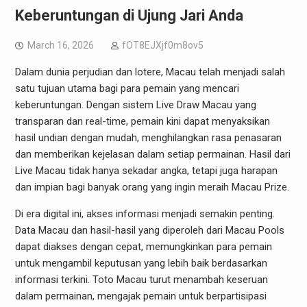
Keberuntungan di Ujung Jari Anda
March 16, 2026
fOT8EJXjf0m8ov5
Dalam dunia perjudian dan lotere, Macau telah menjadi salah
satu tujuan utama bagi para pemain yang mencari
keberuntungan. Dengan sistem Live Draw Macau yang
transparan dan real-time, pemain kini dapat menyaksikan
hasil undian dengan mudah, menghilangkan rasa penasaran
dan memberikan kejelasan dalam setiap permainan. Hasil dari
Live Macau tidak hanya sekadar angka, tetapi juga harapan
dan impian bagi banyak orang yang ingin meraih Macau Prize.
Di era digital ini, akses informasi menjadi semakin penting.
Data Macau dan hasil-hasil yang diperoleh dari Macau Pools
dapat diakses dengan cepat, memungkinkan para pemain
untuk mengambil keputusan yang lebih baik berdasarkan
informasi terkini. Toto Macau turut menambah keseruan
dalam permainan, mengajak pemain untuk berpartisipasi