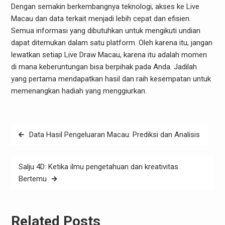
Dengan semakin berkembangnya teknologi, akses ke Live
Macau dan data terkait menjadi lebih cepat dan efisien.
Semua informasi yang dibutuhkan untuk mengikuti undian
dapat ditemukan dalam satu platform. Oleh karena itu, jangan
lewatkan setiap Live Draw Macau, karena itu adalah momen
di mana keberuntungan bisa berpihak pada Anda. Jadilah
yang pertama mendapatkan hasil dan raih kesempatan untuk
memenangkan hadiah yang menggiurkan.
Post
Data Hasil Pengeluaran Macau: Prediksi dan Analisis
navigation
Salju 4D: Ketika ilmu pengetahuan dan kreativitas
Bertemu
Related Posts