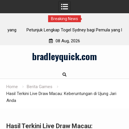
Breaking News
ang
Petunjuk Lengkap Togel Sydney bagi Pemula yang Baru
Masuk
08 Aug, 2026
Skip
bradleyquick.com
to
content
Home
Berita Games
Hasil Terkini Live Draw Macau: Keberuntungan di Ujung Jari
Anda
Hasil Terkini Live Draw Macau: