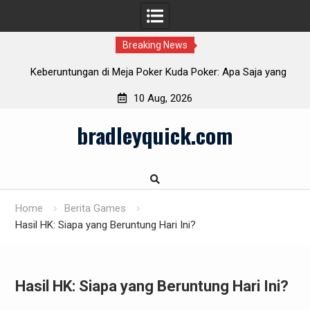
Breaking News
n
Keberuntungan di Meja Poker Kuda Poker: Apa Saja yang
Perlu Diketahui Tentang Ini?
10 Aug, 2026
Skip
bradleyquick.com
to
content
Home
Berita Games
Hasil HK: Siapa yang Beruntung Hari Ini?
Hasil HK: Siapa yang Beruntung Hari Ini?