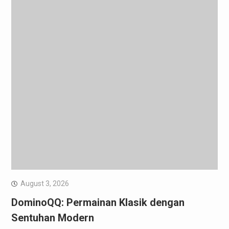
August 3, 2026
DominoQQ: Permainan Klasik dengan
Sentuhan Modern