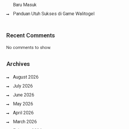
Baru Masuk
Panduan Utuh Sukses di Game Walitogel
Recent Comments
No comments to show.
Archives
August 2026
July 2026
June 2026
May 2026
April 2026
March 2026