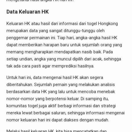
Data
Keluaran HK
Keluaran HK atau hasil dari informasi dari togel Hongkong
merupakan data yang sangat ditunggu-tunggu oleh
penggemar permainan ini. Tiap hari, angka-angka hasil HK
dapat memberikan harapan baru untuk sejumlah orang yang
memang mengharapkan mendapatkan nasib baik. Pada
setiap undian, angka yang muncul dipilih dari acak, sehingga
tak ada cara pasti agar memprediksi hasilnya.
Untuk hari ini, data mengenai hasil HK akan segera
diberitahukan. Sejumlah pemain yang melakukan analisis
berdasarkan data HK yang lalu untuk mencoba menebak
nomor-nomor yang berpotensi keluar. Di samping itu,
komunitas togel juga aktif berbagi informasi dan strategi
mereka lewat berbagai saluran, sehingga informasi mengenai
nomor keluaran hari ini dapat diakses dengan mudah.
Melalui hasil keluaran HK, kita bisa mencatatkan dan