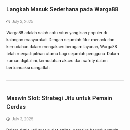
Langkah Masuk Sederhana pada Warga88
July 3, 2025
Warga88 adalah salah satu situs yang kian populer di
kalangan masyarakat. Dengan sejumlah fitur menarik dan
kemudahan dalam mengakses beragam layanan, Warga88
telah menjadi pilihan utama bagi sejumlah pengguna. Dalam
zaman digital ini, kemudahan akses dan safety dalam
bertransaksi sangatlah…
Maxwin Slot: Strategi Jitu untuk Pemain
Cerdas
July 3, 2025