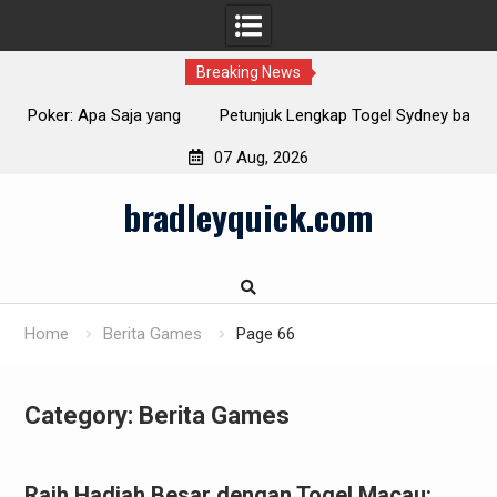
Breaking News
ang
Petunjuk Lengkap Togel Sydney bagi Pemula yang Baru
Masuk
07 Aug, 2026
Skip
bradleyquick.com
to
content
Home
Berita Games
Page 66
Category:
Berita Games
Raih Hadiah Besar dengan Togel Macau: