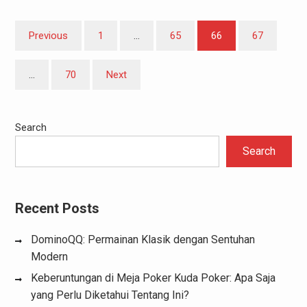
Posts
Previous
1
…
65
66
67
pagination
…
70
Next
Search
Search
Recent Posts
DominoQQ: Permainan Klasik dengan Sentuhan
Modern
Keberuntungan di Meja Poker Kuda Poker: Apa Saja
yang Perlu Diketahui Tentang Ini?