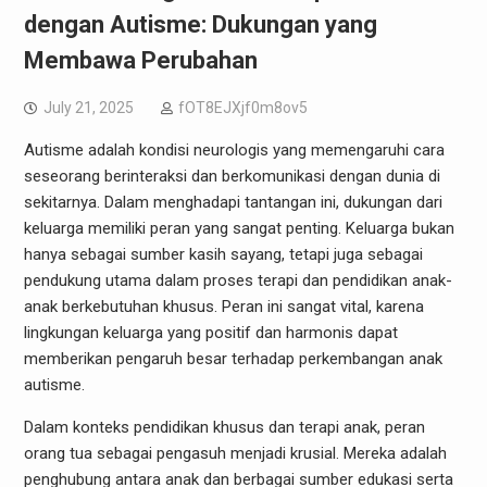
dengan Autisme: Dukungan yang
Membawa Perubahan
July 21, 2025
fOT8EJXjf0m8ov5
Autisme adalah kondisi neurologis yang memengaruhi cara
seseorang berinteraksi dan berkomunikasi dengan dunia di
sekitarnya. Dalam menghadapi tantangan ini, dukungan dari
keluarga memiliki peran yang sangat penting. Keluarga bukan
hanya sebagai sumber kasih sayang, tetapi juga sebagai
pendukung utama dalam proses terapi dan pendidikan anak-
anak berkebutuhan khusus. Peran ini sangat vital, karena
lingkungan keluarga yang positif dan harmonis dapat
memberikan pengaruh besar terhadap perkembangan anak
autisme.
Dalam konteks pendidikan khusus dan terapi anak, peran
orang tua sebagai pengasuh menjadi krusial. Mereka adalah
penghubung antara anak dan berbagai sumber edukasi serta