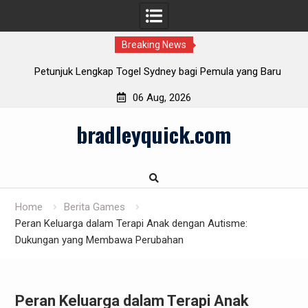
Breaking News
ang
Petunjuk Lengkap Togel Sydney bagi Pemula yang Baru
Masuk
06 Aug, 2026
Skip
bradleyquick.com
to
content
Home
Berita Games
Peran Keluarga dalam Terapi Anak dengan Autisme:
Dukungan yang Membawa Perubahan
Peran Keluarga dalam Terapi Anak