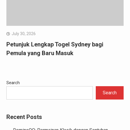
July 30, 2026
Petunjuk Lengkap Togel Sydney bagi
Pemula yang Baru Masuk
Search
Search
Recent Posts