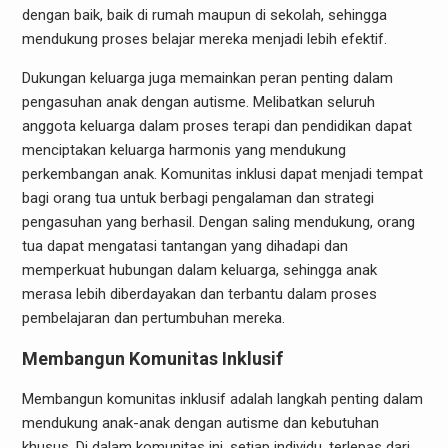
dengan baik, baik di rumah maupun di sekolah, sehingga
mendukung proses belajar mereka menjadi lebih efektif.
Dukungan keluarga juga memainkan peran penting dalam
pengasuhan anak dengan autisme. Melibatkan seluruh
anggota keluarga dalam proses terapi dan pendidikan dapat
menciptakan keluarga harmonis yang mendukung
perkembangan anak. Komunitas inklusi dapat menjadi tempat
bagi orang tua untuk berbagi pengalaman dan strategi
pengasuhan yang berhasil. Dengan saling mendukung, orang
tua dapat mengatasi tantangan yang dihadapi dan
memperkuat hubungan dalam keluarga, sehingga anak
merasa lebih diberdayakan dan terbantu dalam proses
pembelajaran dan pertumbuhan mereka.
Membangun Komunitas Inklusif
Membangun komunitas inklusif adalah langkah penting dalam
mendukung anak-anak dengan autisme dan kebutuhan
khusus. Di dalam komunitas ini, setiap individu, terlepas dari