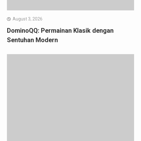
August 3, 2026
DominoQQ: Permainan Klasik dengan
Sentuhan Modern