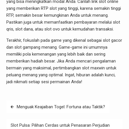
yang bisa meningkatkan modal Anda. Carilah link slot online
yang memberikan RTP slot yang tinggi, karena semakin tinggi
RTP, semakin besar kemungkinan Anda untuk menang.
Pastikan juga untuk memanfaatkan pembayaran melalui slot
qris, slot dana, atau slot ovo untuk kemudahan transaksi.
Terakhir, fokuslah pada game yang dikenal sebagai slot gacor
dan slot gampang menang. Game-game ini umumnya
memiliki pola kemenangan yang lebih baik dan sering
memberikan hadiah besar. Jika Anda mencari pengalaman
bermain yang maksimal, pertimbangkan slot maxwin untuk
peluang menang yang optimal. Ingat, hiburan adalah kunci,
jadi nikmati setiap sesi permainan Anda!
Post
Menguak Keajaiban Togel: Fortuna atau Taktik?
navigation
Slot Pulsa: Pilihan Cerdas untuk Penasaran Perjudian