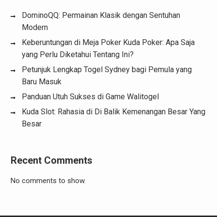
DominoQQ: Permainan Klasik dengan Sentuhan
Modern
Keberuntungan di Meja Poker Kuda Poker: Apa Saja
yang Perlu Diketahui Tentang Ini?
Petunjuk Lengkap Togel Sydney bagi Pemula yang
Baru Masuk
Panduan Utuh Sukses di Game Walitogel
Kuda Slot: Rahasia di Di Balik Kemenangan Besar Yang
Besar
Recent Comments
No comments to show.