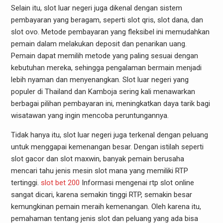
Selain itu, slot luar negeri juga dikenal dengan sistem
pembayaran yang beragam, seperti slot qris, slot dana, dan
slot ovo. Metode pembayaran yang fleksibel ini memudahkan
pemain dalam melakukan deposit dan penarikan uang.
Pemain dapat memilih metode yang paling sesuai dengan
kebutuhan mereka, sehingga pengalaman bermain menjadi
lebih nyaman dan menyenangkan. Slot luar negeri yang
populer di Thailand dan Kamboja sering kali menawarkan
berbagai pilihan pembayaran ini, meningkatkan daya tarik bagi
wisatawan yang ingin mencoba peruntungannya.
Tidak hanya itu, slot luar negeri juga terkenal dengan peluang
untuk menggapai kemenangan besar. Dengan istilah seperti
slot gacor dan slot maxwin, banyak pemain berusaha
mencari tahu jenis mesin slot mana yang memiliki RTP
tertinggi.
slot bet 200
Informasi mengenai rtp slot online
sangat dicari, karena semakin tinggi RTP, semakin besar
kemungkinan pemain meraih kemenangan. Oleh karena itu,
pemahaman tentang jenis slot dan peluang yang ada bisa