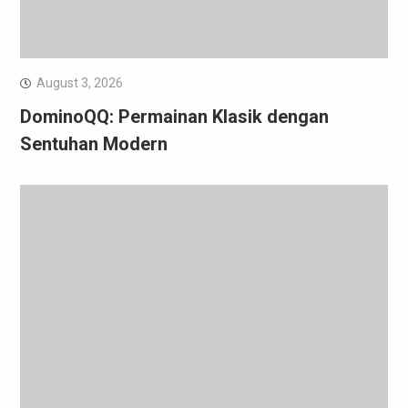
August 3, 2026
DominoQQ: Permainan Klasik dengan
Sentuhan Modern