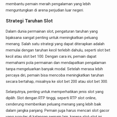
membantu pemain meraih pengalaman yang lebih
menguntungkan di arena perjudian luar negeri.
Strategi Taruhan Slot
Dalam dunia permainan slot, pengaturan taruhan yang
bijaksana sangat penting untuk meningkatkan peluang
menang. Salah satu strategi yang dapat diterapkan adalah
memulai dengan taruhan kecil terlebih dahulu, seperti slot bet
kecil atau slot bet 100. Dengan cara ini, pemain dapat
memahami pola permainan dan mendapatkan pengalaman
tanpa mengeluarkan banyak modal. Setelah merasa lebih
percaya diri, pemain bisa mencoba meningkatkan taruhan
secara bertahap, misalnya ke slot bet 200 atau slot bet 300.
Selanjutnya, penting untuk memperhatikan jenis slot yang
dipilih. Slot dengan RTP tinggi, seperti RTP slot online,
cenderung memberikan peluang menang yang lebih baik
dalam jangka panjang. Pemain juga harus mencari slot gacor
yang populer di kalangan pemain lain, karena slot-slot ini