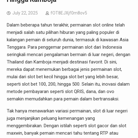
July 22, 2025
fOT8EJXjf0m8ov5
Dalam beberapa tahun terakhir, permainan slot online telah
menjadi salah satu pilihan hiburan yang paling populer di
kalangan pemain di seluruh dunia, termasuk di kawasan Asia
Tenggara. Para penggemar permainan slot dari Indonesia
seringkali mencari pengalaman bermain di luar negeri, dengan
Thailand dan Kamboja menjadi destinasi favorit. Di sini,
mereka dapat menemukan berbagai jenis permainan slot,
mulai dari slot bet kecil hingga slot bet yang lebih besar,
seperti slot bet 100, 200, hingga 500. Selain itu, inovasi dalam
metode pembayaran seperti slot QRIS, dana, dan ovo
semakin memudahkan para pemain dalam bertransaksi.
Tak hanya menawarkan variasi permainan, slot di luar negeri
juga menjanjikan peluang kemenangan yang
menggembirakan. Dengan istilah seperti slot gacor dan slot
maxwin, banyak pemain mencari tahu tentang RTP atau