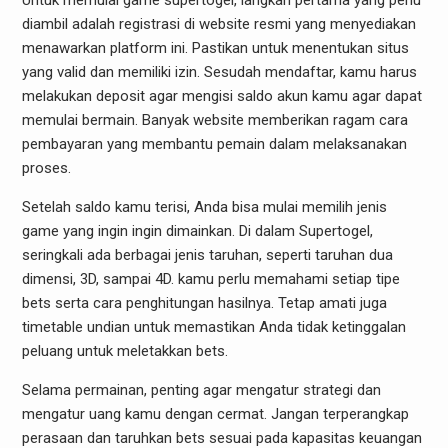
Untuk memulai game supertogel, langkah pertama yang perlu
diambil adalah registrasi di website resmi yang menyediakan
menawarkan platform ini. Pastikan untuk menentukan situs
yang valid dan memiliki izin. Sesudah mendaftar, kamu harus
melakukan deposit agar mengisi saldo akun kamu agar dapat
memulai bermain. Banyak website memberikan ragam cara
pembayaran yang membantu pemain dalam melaksanakan
proses.
Setelah saldo kamu terisi, Anda bisa mulai memilih jenis
game yang ingin ingin dimainkan. Di dalam Supertogel,
seringkali ada berbagai jenis taruhan, seperti taruhan dua
dimensi, 3D, sampai 4D. kamu perlu memahami setiap tipe
bets serta cara penghitungan hasilnya. Tetap amati juga
timetable undian untuk memastikan Anda tidak ketinggalan
peluang untuk meletakkan bets.
Selama permainan, penting agar mengatur strategi dan
mengatur uang kamu dengan cermat. Jangan terperangkap
perasaan dan taruhkan bets sesuai pada kapasitas keuangan