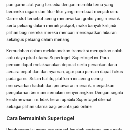
pun game slot yang tersedia dengan memiliki tema yang
beraneka ragam dan fitur-fitur yang membuat menjadi seru.
Game slot tersebut sering menawarkan grafis yang menarik
serta peluang dalam meraih jackpot, maka banyak kali jadi
pilihan bagi mereka mereka mencari mendapatkan hiburan
sekaligus peluang dalam menang.
Kemudahan dalam melaksanakan transaksi merupakan salah
satu daya pikat utama Supertogel. Supertogel ini. Para
pemain dapat melaksanakan deposit serta penarikan dana
secara cepat dan dan nyaman, agar para pemain dapat fokus
pada game. Selain hal itu, platform ini sering sering
menawarkan hadiah dan penawaran menarik, menjadikan
pengalaman bermain semakin menyenangkan. Dengan segala
keistimewaan ini, tidak heran apabila Supertogel dikenal
sebagai pilihan utama bagi pecinta judi online.
Cara Bermainlah Supertogel