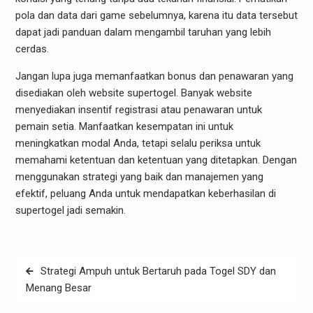
pola dan data dari game sebelumnya, karena itu data tersebut
dapat jadi panduan dalam mengambil taruhan yang lebih
cerdas.
Jangan lupa juga memanfaatkan bonus dan penawaran yang
disediakan oleh website supertogel. Banyak website
menyediakan insentif registrasi atau penawaran untuk
pemain setia. Manfaatkan kesempatan ini untuk
meningkatkan modal Anda, tetapi selalu periksa untuk
memahami ketentuan dan ketentuan yang ditetapkan. Dengan
menggunakan strategi yang baik dan manajemen yang
efektif, peluang Anda untuk mendapatkan keberhasilan di
supertogel jadi semakin.
Post
Strategi Ampuh untuk Bertaruh pada Togel SDY dan
navigation
Menang Besar