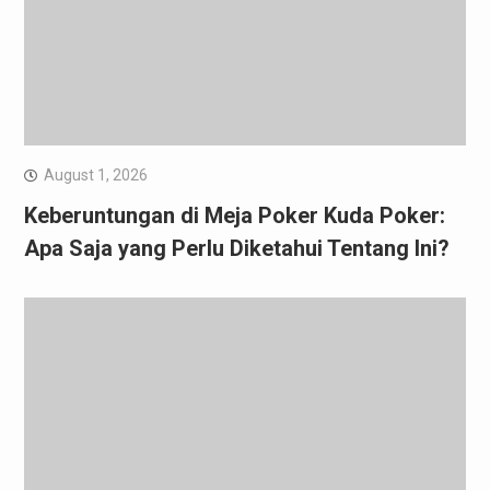
August 1, 2026
Keberuntungan di Meja Poker Kuda Poker:
Apa Saja yang Perlu Diketahui Tentang Ini?