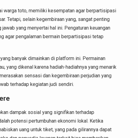
ai warga toto, memiliki kesempatan agar berpartisipasi
. Tetapi, selain kegembiraan yang, sangat penting
g jawab yang menyertai hal ini. Pengaturan keuangan
ng agar pengalaman bermain berpartisipasi tetap
 yang banyak dimainkan di platform ini. Permainan
au, yang dikenal karena hadiah-hadiahnya yang menarik
t merasakan sensasi dan kegembiraan perjudian yang
ab terhadap kegiatan judi sendiri.
tere
kan dampak sosial yang signifikan terhadap
dalah potensi pertumbuhan ekonomi lokal. Ketika
abiskan uang untuk tiket, yang pada gilirannya dapat