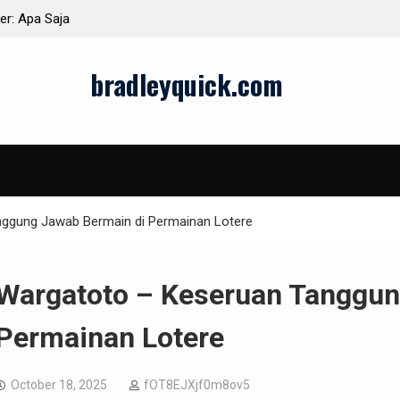
Pemula yang Baru
Panduan Utuh Sukses di Game Walitogel
bradleyquick.com
ggung Jawab Bermain di Permainan Lotere
Wargatoto – Keseruan Tanggun
Permainan Lotere
October 18, 2025
fOT8EJXjf0m8ov5