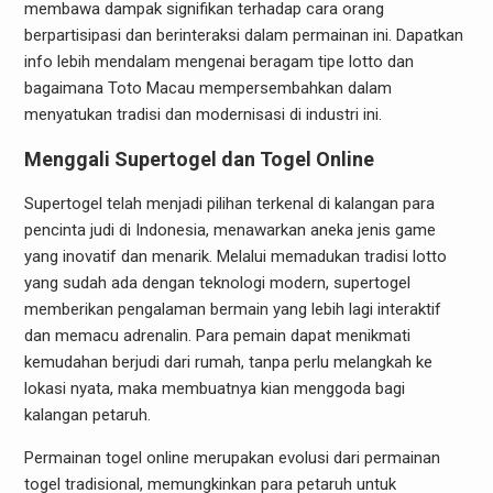
membawa dampak signifikan terhadap cara orang
berpartisipasi dan berinteraksi dalam permainan ini. Dapatkan
info lebih mendalam mengenai beragam tipe lotto dan
bagaimana Toto Macau mempersembahkan dalam
menyatukan tradisi dan modernisasi di industri ini.
Menggali Supertogel dan Togel Online
Supertogel telah menjadi pilihan terkenal di kalangan para
pencinta judi di Indonesia, menawarkan aneka jenis game
yang inovatif dan menarik. Melalui memadukan tradisi lotto
yang sudah ada dengan teknologi modern, supertogel
memberikan pengalaman bermain yang lebih lagi interaktif
dan memacu adrenalin. Para pemain dapat menikmati
kemudahan berjudi dari rumah, tanpa perlu melangkah ke
lokasi nyata, maka membuatnya kian menggoda bagi
kalangan petaruh.
Permainan togel online merupakan evolusi dari permainan
togel tradisional, memungkinkan para petaruh untuk