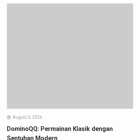
August 3, 2026
DominoQQ: Permainan Klasik dengan
Sentuhan Modern