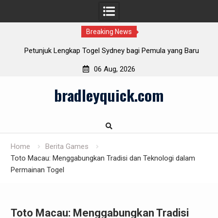
Breaking News
ang
Petunjuk Lengkap Togel Sydney bagi Pemula yang Baru
Masuk
06 Aug, 2026
Skip
bradleyquick.com
to
content
Home
Berita Games
Toto Macau: Menggabungkan Tradisi dan Teknologi dalam
Permainan Togel
Toto Macau: Menggabungkan Tradisi