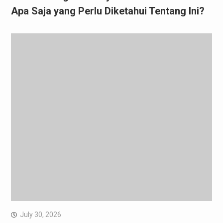
Apa Saja yang Perlu Diketahui Tentang Ini?
July 30, 2026