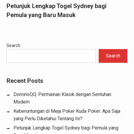
Petunjuk Lengkap Togel Sydney bagi
Pemula yang Baru Masuk
Search
Search
Recent Posts
DominoQQ: Permainan Klasik dengan Sentuhan
Modern
Keberuntungan di Meja Poker Kuda Poker: Apa Saja
yang Perlu Diketahui Tentang Ini?
Petunjuk Lengkap Togel Sydney bagi Pemula yang