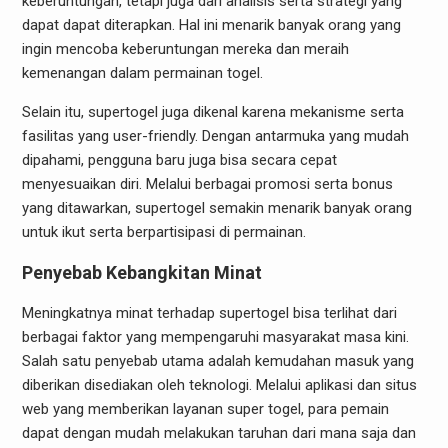
keberuntungan, tetapi juga dari analisis serta strategi yang
dapat dapat diterapkan. Hal ini menarik banyak orang yang
ingin mencoba keberuntungan mereka dan meraih
kemenangan dalam permainan togel.
Selain itu, supertogel juga dikenal karena mekanisme serta
fasilitas yang user-friendly. Dengan antarmuka yang mudah
dipahami, pengguna baru juga bisa secara cepat
menyesuaikan diri. Melalui berbagai promosi serta bonus
yang ditawarkan, supertogel semakin menarik banyak orang
untuk ikut serta berpartisipasi di permainan.
Penyebab Kebangkitan Minat
Meningkatnya minat terhadap supertogel bisa terlihat dari
berbagai faktor yang mempengaruhi masyarakat masa kini.
Salah satu penyebab utama adalah kemudahan masuk yang
diberikan disediakan oleh teknologi. Melalui aplikasi dan situs
web yang memberikan layanan super togel, para pemain
dapat dengan mudah melakukan taruhan dari mana saja dan