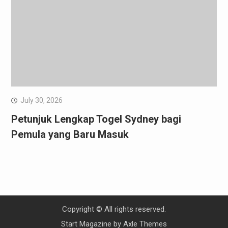
July 30, 2026
Petunjuk Lengkap Togel Sydney bagi
Pemula yang Baru Masuk
Copyright © All rights reserved.
Start Magazine by
Axle Themes