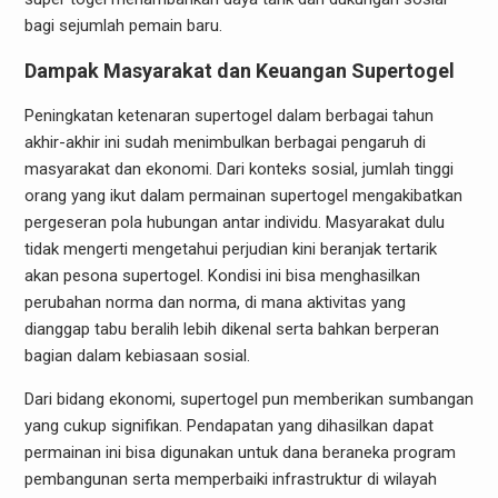
bagi sejumlah pemain baru.
Dampak Masyarakat dan Keuangan Supertogel
Peningkatan ketenaran supertogel dalam berbagai tahun
akhir-akhir ini sudah menimbulkan berbagai pengaruh di
masyarakat dan ekonomi. Dari konteks sosial, jumlah tinggi
orang yang ikut dalam permainan supertogel mengakibatkan
pergeseran pola hubungan antar individu. Masyarakat dulu
tidak mengerti mengetahui perjudian kini beranjak tertarik
akan pesona supertogel. Kondisi ini bisa menghasilkan
perubahan norma dan norma, di mana aktivitas yang
dianggap tabu beralih lebih dikenal serta bahkan berperan
bagian dalam kebiasaan sosial.
Dari bidang ekonomi, supertogel pun memberikan sumbangan
yang cukup signifikan. Pendapatan yang dihasilkan dapat
permainan ini bisa digunakan untuk dana beraneka program
pembangunan serta memperbaiki infrastruktur di wilayah