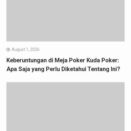
August 1, 2026
Keberuntungan di Meja Poker Kuda Poker:
Apa Saja yang Perlu Diketahui Tentang Ini?