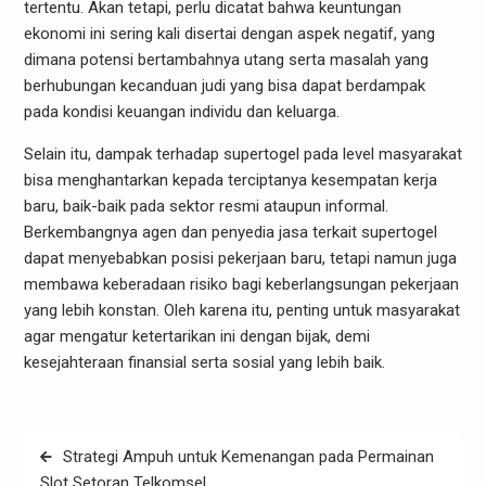
tertentu. Akan tetapi, perlu dicatat bahwa keuntungan
ekonomi ini sering kali disertai dengan aspek negatif, yang
dimana potensi bertambahnya utang serta masalah yang
berhubungan kecanduan judi yang bisa dapat berdampak
pada kondisi keuangan individu dan keluarga.
Selain itu, dampak terhadap supertogel pada level masyarakat
bisa menghantarkan kepada terciptanya kesempatan kerja
baru, baik-baik pada sektor resmi ataupun informal.
Berkembangnya agen dan penyedia jasa terkait supertogel
dapat menyebabkan posisi pekerjaan baru, tetapi namun juga
membawa keberadaan risiko bagi keberlangsungan pekerjaan
yang lebih konstan. Oleh karena itu, penting untuk masyarakat
agar mengatur ketertarikan ini dengan bijak, demi
kesejahteraan finansial serta sosial yang lebih baik.
Post
Strategi Ampuh untuk Kemenangan pada Permainan
navigation
Slot Setoran Telkomsel