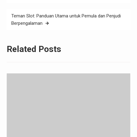
Teman Slot: Panduan Utama untuk Pemula dan Penjudi
Berpengalaman
Related Posts