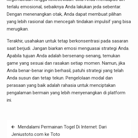
terlalu emosional, sebaiknya Anda lakukan jeda sebentar.
Dengan menenangkan otak, Anda dapat membuat pilihan
yang lebih rasional dan mencegah tindakan impulsif yang bisa
merugikan.
Terakhir, usahakan untuk tetap berkonsentrasi pada sasaran
saat berjudi. Jangan biarkan emosi menguasai strategi Anda.
Apabila tujuan Anda adalah bersenang-senang, temukan
game yang sesuai dan rasakan setiap momen. Namun, jika
Anda benar-benar ingin berhasil, patuhi strategi yang telah
Anda susun dan tetap tekun. Pengelolaan modal dan
perasaan yang baik adalah rahasia untuk menciptakan
pengalaman bermain yang lebih menyenangkan di platform
ini.
Post
Mendalami Permainan Togel Di Internet: Dari
navigation
Jeniustoto.com ke Toto