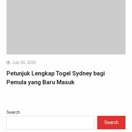
July 30, 2026
Petunjuk Lengkap Togel Sydney bagi
Pemula yang Baru Masuk
Search
Search