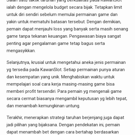
Salah satu taktik taruhan yang berkualitas pada KawanSlot
ialah dengan mengelola budget secara bijak. Tetapkan limit
untuk diri sendiri sebelum memulai permainan game dan
yakin untuk mematuhi batasan tersebut. Dengan demikian,
pemain dapat menjauhi loss yang banyak serta masih senang
game tanpa tekanan keuangan. Pengawasan biaya sangat
penting agar pengalaman game tetap bagus serta
mengasyikkan.
Selanjutnya, krusial untuk mengetahui aneka jenis permainan
yg tersedia pada KawanSlot. Setiap permainan punya aturan
dan kesempatan yang unik. Menghabiskan waktu untuk
mempelajari soal cara kerja masing-masing game bisa
memberi profit tersendiri. Para pemain yg mengenali game
secara cermat biasanya mengambil keputusan yg lebih tepat,
dan menambah kemungkinan untung.
Terakhir, menerapkan strategi taruhan berjenjang juga dapat
jadi pilihan yang bijaksana. Dengan pendekatan ini, pemain
dapat menambah bet dengan cara bertahap berdasarkan