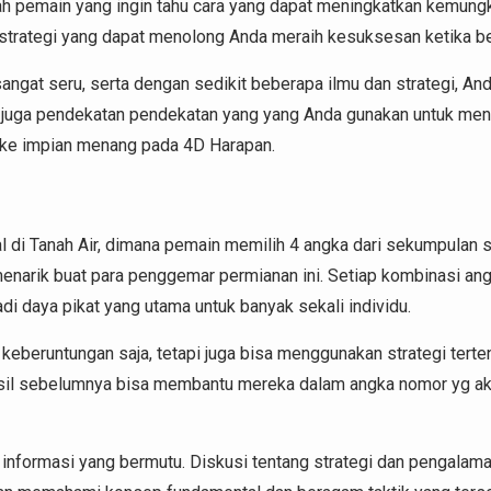
lah pemain yang ingin tahu cara yang dapat meningkatkan kemungk
rategi yang dapat menolong Anda meraih kesuksesan ketika be
t seru, serta dengan sedikit beberapa ilmu dan strategi, Anda
uga juga pendekatan pendekatan yang yang Anda gunakan untuk men
 ke impian menang pada 4D Harapan.
l di Tanah Air, dimana pemain memilih 4 angka dari sekumpulan s
menarik buat para penggemar permianan ini. Setiap kombinasi a
 daya pikat yang utama untuk banyak sekali individu.
keberuntungan saja, tetapi juga bisa menggunakan strategi tert
il sebelumnya bisa membantu mereka dalam angka nomor yg akan d
h informasi yang bermutu. Diskusi tentang strategi dan pengala