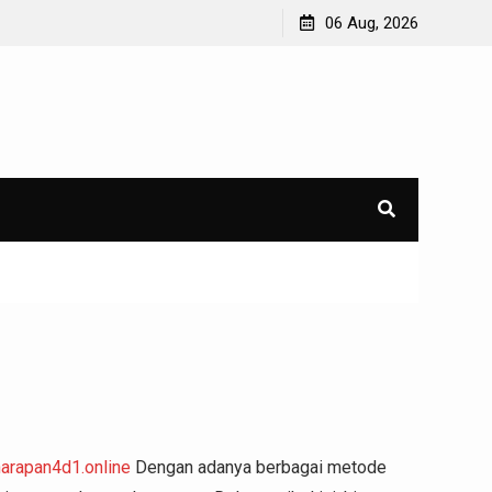
togel
DominoQQ: Permainan Klasik dengan Sentuha
06 Aug, 2026
Modern
harapan4d1.online
Dengan adanya berbagai metode