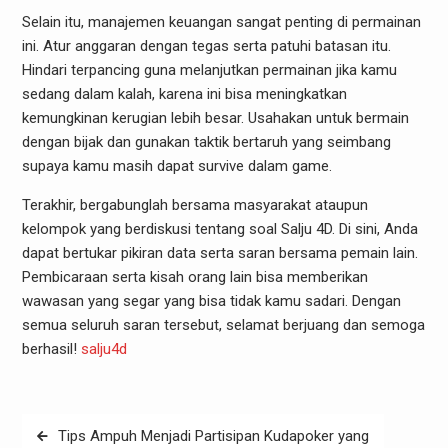
Selain itu, manajemen keuangan sangat penting di permainan
ini. Atur anggaran dengan tegas serta patuhi batasan itu.
Hindari terpancing guna melanjutkan permainan jika kamu
sedang dalam kalah, karena ini bisa meningkatkan
kemungkinan kerugian lebih besar. Usahakan untuk bermain
dengan bijak dan gunakan taktik bertaruh yang seimbang
supaya kamu masih dapat survive dalam game.
Terakhir, bergabunglah bersama masyarakat ataupun
kelompok yang berdiskusi tentang soal Salju 4D. Di sini, Anda
dapat bertukar pikiran data serta saran bersama pemain lain.
Pembicaraan serta kisah orang lain bisa memberikan
wawasan yang segar yang bisa tidak kamu sadari. Dengan
semua seluruh saran tersebut, selamat berjuang dan semoga
berhasil!
salju4d
Post
Tips Ampuh Menjadi Partisipan Kudapoker yang