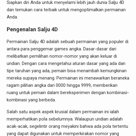
Siapkan diri Anda untuk menyelami lebih jauh dunia Salju 4D
dan temukan cara terbaik untuk mengoptimalkan permainan
Anda.
Pengenalan Salju 4D
Permainan Salju 4D adalah sebuah permainan yang populer di
antara para penggemar games angka. Dasar-dasar dari
melibatkan pemilihan nomor-nomor yang akan keluar di
undian. Dengan cara mengetahui aturan dasar yang ada dan
tipe taruhan yang ada, pemain bisa menambah kemungkinan
mereka supaya menang. Permainan ini menawarkan beraneka
ragam pilihan angka dari 0000 hingga 9999, memberikan
ruang untuk pemain dalam bereksperimen dengan kombinasi-
kombinasi yang berbeda.
Salah satu aspek aspek krusial dalam permainan ini ialah
memperhatikan pola sebelumnya. Walaupun undian adalah
acak-acak, segelintir orang meyakini bahwa ada pola tertentu
yang dapat digunakan untuk memperkirakan nomor yang