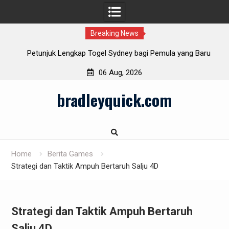
Breaking News
ang
Petunjuk Lengkap Togel Sydney bagi Pemula yang Baru
Masuk
06 Aug, 2026
Skip
bradleyquick.com
to
content
Home
Berita Games
Strategi dan Taktik Ampuh Bertaruh Salju 4D
Strategi dan Taktik Ampuh Bertaruh
Salju 4D