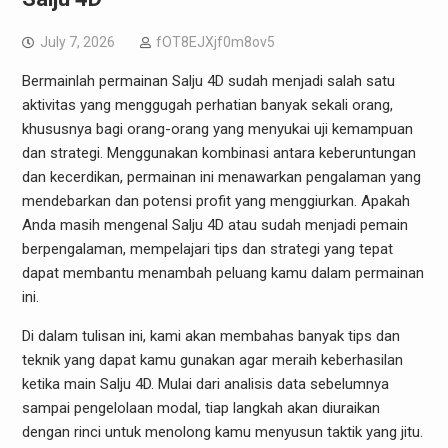
July 7, 2026
fOT8EJXjf0m8ov5
Bermainlah permainan Salju 4D sudah menjadi salah satu
aktivitas yang menggugah perhatian banyak sekali orang,
khususnya bagi orang-orang yang menyukai uji kemampuan
dan strategi. Menggunakan kombinasi antara keberuntungan
dan kecerdikan, permainan ini menawarkan pengalaman yang
mendebarkan dan potensi profit yang menggiurkan. Apakah
Anda masih mengenal Salju 4D atau sudah menjadi pemain
berpengalaman, mempelajari tips dan strategi yang tepat
dapat membantu menambah peluang kamu dalam permainan
ini.
Di dalam tulisan ini, kami akan membahas banyak tips dan
teknik yang dapat kamu gunakan agar meraih keberhasilan
ketika main Salju 4D. Mulai dari analisis data sebelumnya
sampai pengelolaan modal, tiap langkah akan diuraikan
dengan rinci untuk menolong kamu menyusun taktik yang jitu.