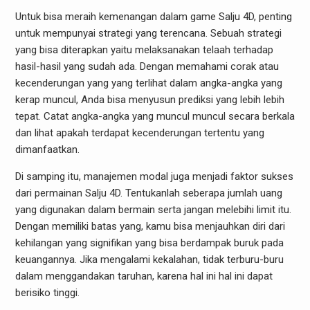
Untuk bisa meraih kemenangan dalam game Salju 4D, penting
untuk mempunyai strategi yang terencana. Sebuah strategi
yang bisa diterapkan yaitu melaksanakan telaah terhadap
hasil-hasil yang sudah ada. Dengan memahami corak atau
kecenderungan yang yang terlihat dalam angka-angka yang
kerap muncul, Anda bisa menyusun prediksi yang lebih lebih
tepat. Catat angka-angka yang muncul muncul secara berkala
dan lihat apakah terdapat kecenderungan tertentu yang
dimanfaatkan.
Di samping itu, manajemen modal juga menjadi faktor sukses
dari permainan Salju 4D. Tentukanlah seberapa jumlah uang
yang digunakan dalam bermain serta jangan melebihi limit itu.
Dengan memiliki batas yang, kamu bisa menjauhkan diri dari
kehilangan yang signifikan yang bisa berdampak buruk pada
keuangannya. Jika mengalami kekalahan, tidak terburu-buru
dalam menggandakan taruhan, karena hal ini hal ini dapat
berisiko tinggi.