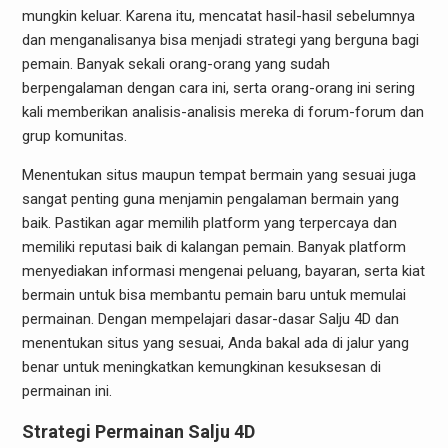
mungkin keluar. Karena itu, mencatat hasil-hasil sebelumnya
dan menganalisanya bisa menjadi strategi yang berguna bagi
pemain. Banyak sekali orang-orang yang sudah
berpengalaman dengan cara ini, serta orang-orang ini sering
kali memberikan analisis-analisis mereka di forum-forum dan
grup komunitas.
Menentukan situs maupun tempat bermain yang sesuai juga
sangat penting guna menjamin pengalaman bermain yang
baik. Pastikan agar memilih platform yang terpercaya dan
memiliki reputasi baik di kalangan pemain. Banyak platform
menyediakan informasi mengenai peluang, bayaran, serta kiat
bermain untuk bisa membantu pemain baru untuk memulai
permainan. Dengan mempelajari dasar-dasar Salju 4D dan
menentukan situs yang sesuai, Anda bakal ada di jalur yang
benar untuk meningkatkan kemungkinan kesuksesan di
permainan ini.
Strategi Permainan Salju 4D