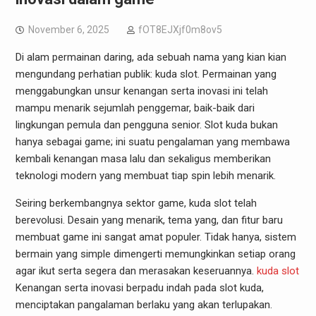
November 6, 2025
fOT8EJXjf0m8ov5
Di alam permainan daring, ada sebuah nama yang kian kian
mengundang perhatian publik: kuda slot. Permainan yang
menggabungkan unsur kenangan serta inovasi ini telah
mampu menarik sejumlah penggemar, baik-baik dari
lingkungan pemula dan pengguna senior. Slot kuda bukan
hanya sebagai game; ini suatu pengalaman yang membawa
kembali kenangan masa lalu dan sekaligus memberikan
teknologi modern yang membuat tiap spin lebih menarik.
Seiring berkembangnya sektor game, kuda slot telah
berevolusi. Desain yang menarik, tema yang, dan fitur baru
membuat game ini sangat amat populer. Tidak hanya, sistem
bermain yang simple dimengerti memungkinkan setiap orang
agar ikut serta segera dan merasakan keseruannya.
kuda slot
Kenangan serta inovasi berpadu indah pada slot kuda,
menciptakan pangalaman berlaku yang akan terlupakan.