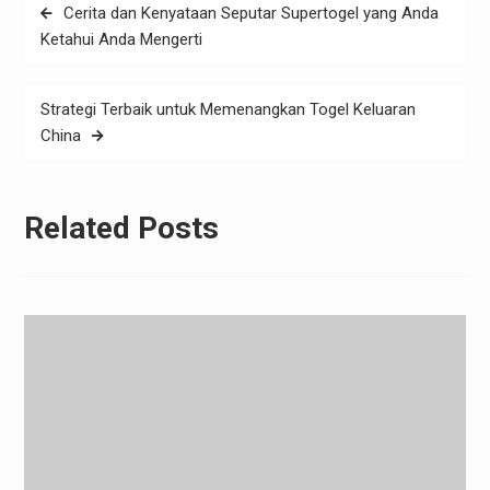
Post
Cerita dan Kenyataan Seputar Supertogel yang Anda
navigation
Ketahui Anda Mengerti
Strategi Terbaik untuk Memenangkan Togel Keluaran
China
Related Posts