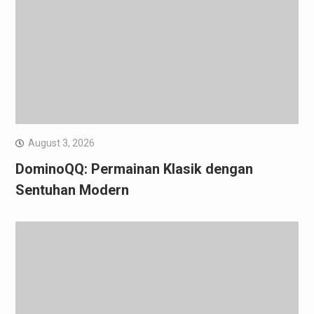
August 3, 2026
DominoQQ: Permainan Klasik dengan
Sentuhan Modern