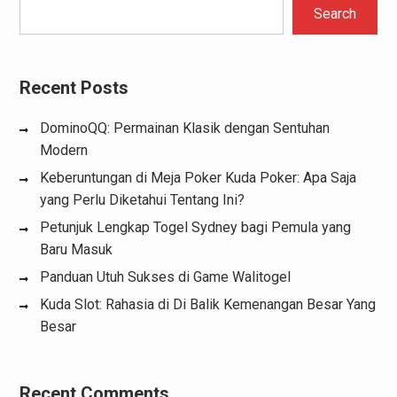
Search
Recent Posts
DominoQQ: Permainan Klasik dengan Sentuhan
Modern
Keberuntungan di Meja Poker Kuda Poker: Apa Saja
yang Perlu Diketahui Tentang Ini?
Petunjuk Lengkap Togel Sydney bagi Pemula yang
Baru Masuk
Panduan Utuh Sukses di Game Walitogel
Kuda Slot: Rahasia di Di Balik Kemenangan Besar Yang
Besar
Recent Comments